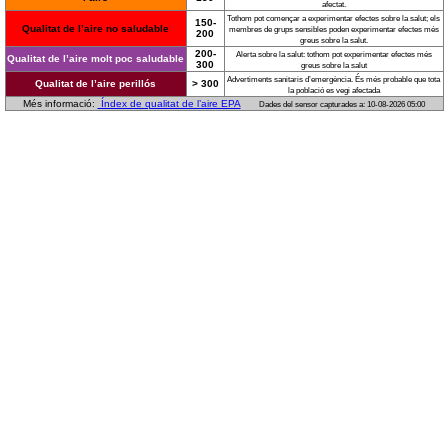
afectat.
Tothom pot començar a experimentar efectes sobre la salut; els
150-
Qualitat de l’aire no saludable
membres de grups sensibles poden experimentar efectes més
200
greus sobre la salut.
200-
Alerta sobre la salut: tothom pot experimentar efectes més
Qualitat de l’aire molt poc saludable
300
greus sobre la salut
Advertiments sanitaris d’emergència. És més probable que tota
Qualitat de l’aire perillós
> 300
la població es vegi afectada
Més informació:
Índex de qualitat de l’aire EPA
Dades del sensor capturades a: 10-08-2026 05:00