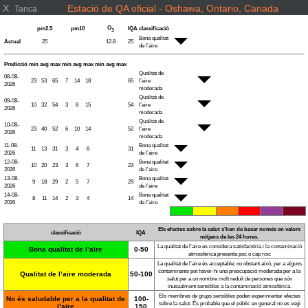
X
Estació de QA oficial - Oshawa, Ontario, Canada
Tanca
O
pm2.5
pm10
IQA
classificació
3
Bona qualitat
Actual
25
12.8
25
de l’aire
Predicció
min
avg
max
min
avg
max
min
avg
max
Qualitat de
08-08-
23
53
65
7
14
18
65
l’aire
2026
moderada
Qualitat de
09-08-
10
32
54
3
8
15
54
l’aire
2026
moderada
Qualitat de
10-08-
23
40
52
6
10
14
52
l’aire
2026
moderada
11-08-
Bona qualitat
11
13
31
3
4
8
31
2026
de l’aire
12-08-
Bona qualitat
10
20
23
3
6
7
23
2026
de l’aire
13-08-
Bona qualitat
9
18
29
2
5
7
29
2026
de l’aire
14-08-
Bona qualitat
8
11
14
2
3
4
14
2026
de l’aire
Els efectes sobre la salut s'han de basar només en valors
classificació
IQA
mitjans de les 24 hores.
La qualitat de l’aire es considera satisfactòria i la contaminació
Bona qualitat de l’aire
0-50
atmosfèrica presenta poc o cap risc
La qualitat de l’aire és acceptable; no obstant això, per a alguns
contaminants pot haver-hi una preocupació moderada per a la
Qualitat de l’aire moderada
50-100
salut per a un nombre molt reduït de persones que són
inusualment sensibles a la contaminació atmosfèrica.
Els membres de grups sensibles poden experimentar efectes
No és saludable per a la qualitat de
100-
sobre la salut. És probable que el públic en general no es vegi
l’aire
150