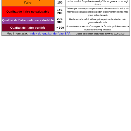
sobre la salut. És probable que el públic en general no es vegi
l’aire
150
afectat.
Tothom pot començar a experimentar efectes sobre la salut; els
150-
Qualitat de l’aire no saludable
membres de grups sensibles poden experimentar efectes més
200
greus sobre la salut.
200-
Alerta sobre la salut: tothom pot experimentar efectes més
Qualitat de l’aire molt poc saludable
300
greus sobre la salut
Advertiments sanitaris d’emergència. És més probable que tota
Qualitat de l’aire perillós
> 300
la població es vegi afectada
Més informació:
Índex de qualitat de l’aire EPA
Dades del sensor capturades a: 09-08-2026 07:00