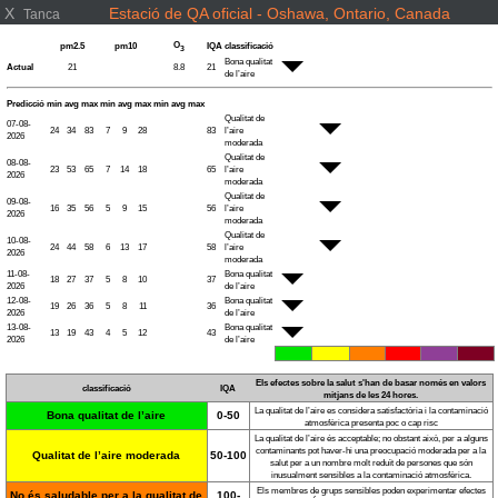
X
Estació de QA oficial - Oshawa, Ontario, Canada
Tanca
O
pm2.5
pm10
IQA
classificació
3
Bona qualitat
Actual
21
8.8
21
de l’aire
Predicció
min
avg
max
min
avg
max
min
avg
max
Qualitat de
07-08-
24
34
83
7
9
28
83
l’aire
2026
moderada
Qualitat de
08-08-
23
53
65
7
14
18
65
l’aire
2026
moderada
Qualitat de
09-08-
16
35
56
5
9
15
56
l’aire
2026
moderada
Qualitat de
10-08-
24
44
58
6
13
17
58
l’aire
2026
moderada
11-08-
Bona qualitat
18
27
37
5
8
10
37
2026
de l’aire
12-08-
Bona qualitat
19
26
36
5
8
11
36
2026
de l’aire
13-08-
Bona qualitat
13
19
43
4
5
12
43
2026
de l’aire
Els efectes sobre la salut s'han de basar només en valors
classificació
IQA
mitjans de les 24 hores.
La qualitat de l’aire es considera satisfactòria i la contaminació
Bona qualitat de l’aire
0-50
atmosfèrica presenta poc o cap risc
La qualitat de l’aire és acceptable; no obstant això, per a alguns
contaminants pot haver-hi una preocupació moderada per a la
Qualitat de l’aire moderada
50-100
salut per a un nombre molt reduït de persones que són
inusualment sensibles a la contaminació atmosfèrica.
Els membres de grups sensibles poden experimentar efectes
No és saludable per a la qualitat de
100-