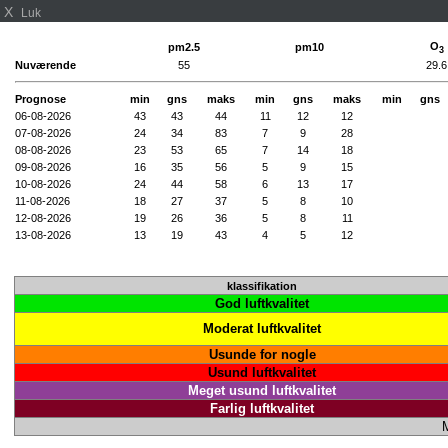
X
Luk
O
pm2.5
pm10
3
Nuværende
55
29.6
Prognose
min
gns
maks
min
gns
maks
min
gns
06-08-2026
43
43
44
11
12
12
07-08-2026
24
34
83
7
9
28
08-08-2026
23
53
65
7
14
18
09-08-2026
16
35
56
5
9
15
10-08-2026
24
44
58
6
13
17
11-08-2026
18
27
37
5
8
10
12-08-2026
19
26
36
5
8
11
13-08-2026
13
19
43
4
5
12
klassifikation
God luftkvalitet
Moderat luftkvalitet
Usunde for nogle
Usund luftkvalitet
Meget usund luftkvalitet
Farlig luftkvalitet
M