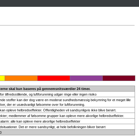
erne skal kun baseres på gennemsnitsværdier 24 timer.
or tilfredsstillende, og luftforurening udgør ringe eller ingen risiko
enende stoffer kan der dog være en moderat sundhedsmæssig bekymring for et meget lille
er, der er usædvanligt følsomme over for luftforurening.
 opleve helbredseffekter. Offentligheden vil sandsynligvis ikke blive berørt.
ekter; medlemmer af følsomme grupper kan opleve mere alvorlige helbredseffekter.
larm: alle kan opleve mere alvorlige helbredseffekter
tuationer. Det er mere sandsynligt, at hele befolkningen bliver berørt
:00