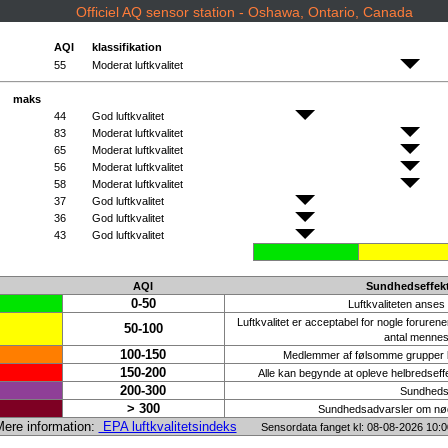
Officiel AQ sensor station - Oshawa, Ontario, Canada
AQI
klassifikation
55
Moderat luftkvalitet
maks
44
God luftkvalitet
83
Moderat luftkvalitet
65
Moderat luftkvalitet
56
Moderat luftkvalitet
58
Moderat luftkvalitet
37
God luftkvalitet
36
God luftkvalitet
43
God luftkvalitet
AQI
Sundhedseffekt
0-50
Luftkvaliteten anses f
Luftkvalitet er acceptabel for nogle forur
50-100
antal mennesk
100-150
Medlemmer af følsomme grupper kan
150-200
Alle kan begynde at opleve helbredseff
200-300
Sundhedsa
> 300
Sundhedsadvarsler om nødsi
ere information:
EPA luftkvalitetsindeks
Sensordata fanget kl: 08-08-2026 10