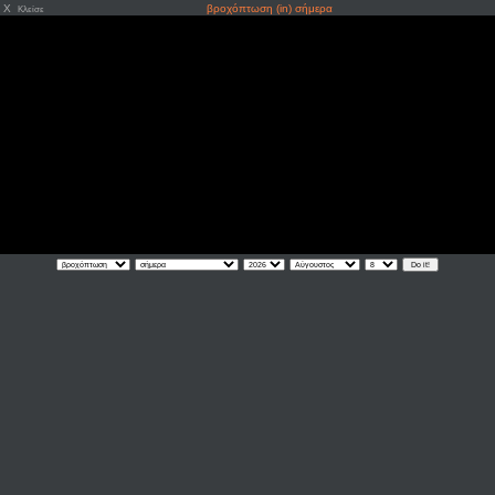
X
βροχόπτωση (in) σήμερα
Κλείσε