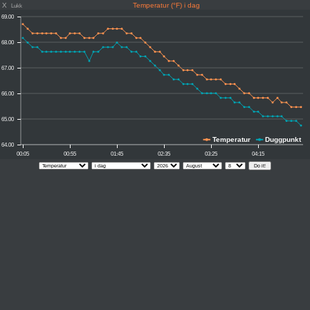
X
Temperatur (°F) i dag
Lukk