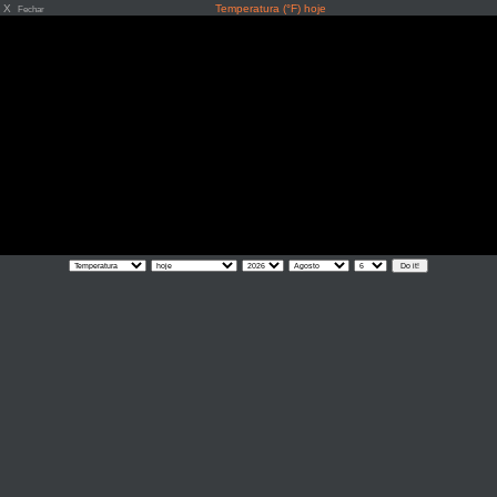
X
Temperatura (°F) hoje
Fechar