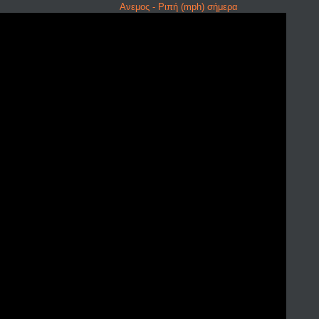
Ανεμος - Ριπή (mph) σήμερα