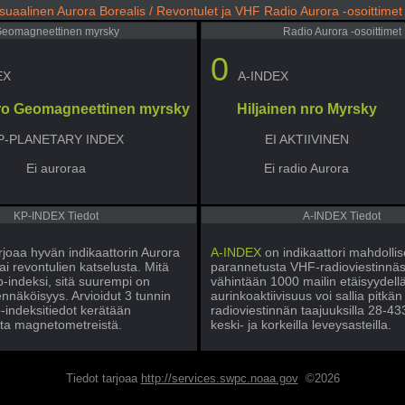
suaalinen Aurora Borealis / Revontulet ja VHF Radio Aurora -osoittimet
eomagneettinen myrsky
Radio Aurora -osoittimet
0
EX
A-INDEX
nro Geomagneettinen myrsky
Hiljainen nro Myrsky
P-PLANETARY INDEX
EI AKTIIVINEN
Ei auroraa
Ei radio Aurora
KP-INDEX Tiedot
A-INDEX Tiedot
rjoaa hyvän indikaattorin Aurora
A-INDEX
on indikaattori mahdollis
ai revontulien katselusta. Mitä
parannetusta VHF-radioviestinnäs
-indeksi, sitä suurempi on
vähintään 1000 mailin etäisyydell
nnäköisyys. Arvioidut 3 tunnin
aurinkoaktiivisuus voi sallia pitkä
-indeksitiedot kerätään
radioviestinnän taajuuksilla 28-4
ta magnetometreistä.
keski- ja korkeilla leveysasteilla.
Tiedot tarjoaa
http://services.swpc.noaa.gov
©2026