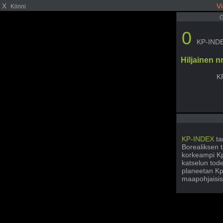
X
Vi
Kiinni
G
0
KP-IND
Hiljainen 
K
KP-INDEX
ta
Borealiksen t
korkeampi Kp
katselun tode
planeetan Kp
maapohjaisis