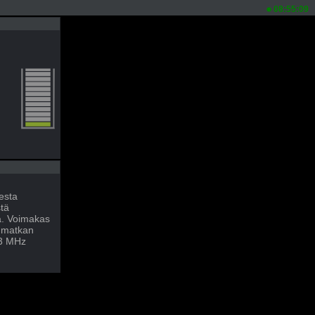
08:55:09
esta
tä
ä. Voimakas
n matkan
33 MHz