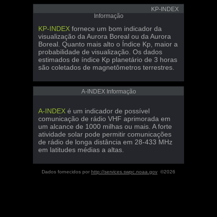
KP-INDEX
Informação
KP-INDEX
fornece um bom indicador da
visualização da Aurora Boreal ou da Aurora
Boreal. Quanto mais alto o Índice Kp, maior a
probabilidade de visualização. Os dados
estimados de índice Kp planetário de 3 horas
são coletados de magnetômetros terrestres.
A-INDEX Informação
A-INDEX
é um indicador de possível
comunicação de rádio VHF aprimorada em
um alcance de 1000 milhas ou mais. A forte
atividade solar pode permitir comunicações
de rádio de longa distância em 28-433 MHz
em latitudes médias a altas.
Dados fornecidos por
http://services.swpc.noaa.gov
©2026