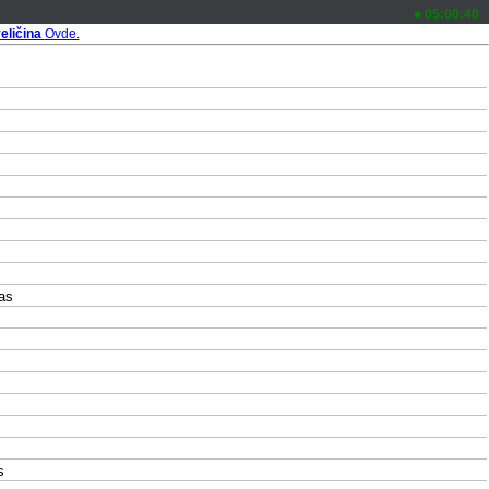
05:00:40
eličina
Ovde.
as
s