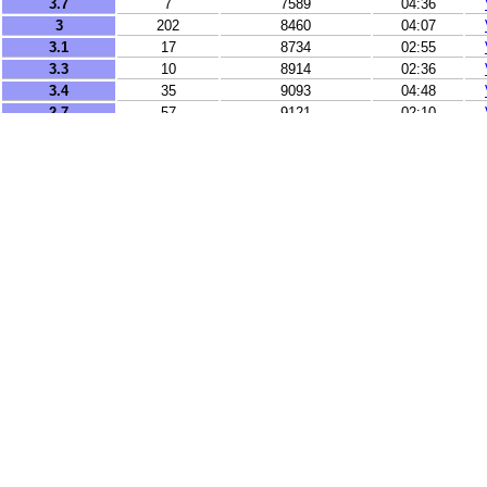
3.7
7
7589
04:36
3
202
8460
04:07
3.1
17
8734
02:55
3.3
10
8914
02:36
3.4
35
9093
04:48
2.7
57
9121
02:10
3.7
11
9148
02:08
2.9
3
9239
04:26
3.4
44
9346
03:56
2.5
16
9913
03:23
3.7
13
9915
02:11