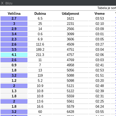
X
Blizu
Tabela je sor
Veličina
Dubina
Udaljenost
Vreme
2.7
6.5
1621
03:53
3
25
2231
02:10
2.9
14
2566
03:09
3.4
0.6
3099
03:01
2.3
6.9
3606
03:05
2.6
112.6
4509
03:27
3.5
189.2
4751
03:04
4.1
211.3
4757
02:06
2.6
11
4769
03:03
0.9
7
4958
02:41
1.8
13
5056
02:53
3.2
119
5088
01:51
1.2
5.2
5098
03:20
2
10.9
5121
02:48
1.3
10.8
5122
02:39
1.8
10.8
5559
02:31
2
13.6
5561
02:25
1.8
16.6
5579
04:24
3.2
60
6428
03:55