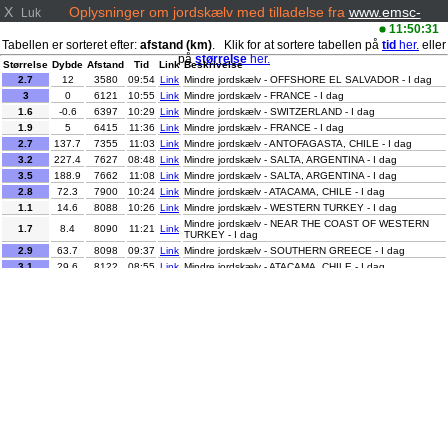
X
Oplysninger om jordskælv med tilladelse fra
www.emsc-
Luk
csem.org/
11:50:31
Tabellen er sorteret efter:
afstand (km)
. Klik for at sortere tabellen på
tid
her.
eller
på
størrelse
her.
Størrelse
Dybde
Afstand
Tid
Link
Beskrivelse
2.7
12
3580
09:54
Link
Mindre jordskælv - OFFSHORE EL SALVADOR - I dag
3
0
6121
10:55
Link
Mindre jordskælv - FRANCE - I dag
1.6
-0.6
6397
10:29
Link
Mindre jordskælv - SWITZERLAND - I dag
1.9
5
6415
11:36
Link
Mindre jordskælv - FRANCE - I dag
2.7
137.7
7355
11:03
Link
Mindre jordskælv - ANTOFAGASTA, CHILE - I dag
3.2
227.4
7627
08:48
Link
Mindre jordskælv - SALTA, ARGENTINA - I dag
3.5
188.9
7662
11:08
Link
Mindre jordskælv - SALTA, ARGENTINA - I dag
2.8
72.3
7900
10:24
Link
Mindre jordskælv - ATACAMA, CHILE - I dag
1.1
14.6
8088
10:26
Link
Mindre jordskælv - WESTERN TURKEY - I dag
Mindre jordskælv - NEAR THE COAST OF WESTERN
1.7
8.4
8090
11:21
Link
TURKEY - I dag
2.9
63.7
8098
09:37
Link
Mindre jordskælv - SOUTHERN GREECE - I dag
3.1
29.6
8122
08:55
Link
Mindre jordskælv - ATACAMA, CHILE - I dag
1.1
4.6
8241
11:29
Link
Mindre jordskælv - WESTERN TURKEY - I dag
1.1
7.6
8292
10:34
Link
Mindre jordskælv - WESTERN TURKEY - I dag
2.1
7
8379
09:11
Link
Mindre jordskælv - WESTERN TURKEY - I dag
3.5
9.9
8800
11:17
Link
Mindre jordskælv - CENTRAL TURKEY - I dag
3.3
10
8833
10:11
Link
Mindre jordskælv - CAUCASUS REGION, RUSSIA - I dag
1.7
9.5
8837
09:13
Link
Mindre jordskælv - CENTRAL TURKEY - I dag
1.9
4.6
8944
09:55
Link
Mindre jordskælv - EASTERN TURKEY - I dag
1
5
8970
11:25
Link
Mindre jordskælv - EASTERN TURKEY - I dag
5.1
58
13192
09:42
Link
Moderat jordskælv - SOLOMON ISLANDS - I dag
3.4
13
14012
10:42
Link
Mindre jordskælv - MINDANAO, PHILIPPINES - I dag
Mindre jordskælv - KEPULAUAN TALAUD, INDONESIA -
3.8
30
14067
09:40
Link