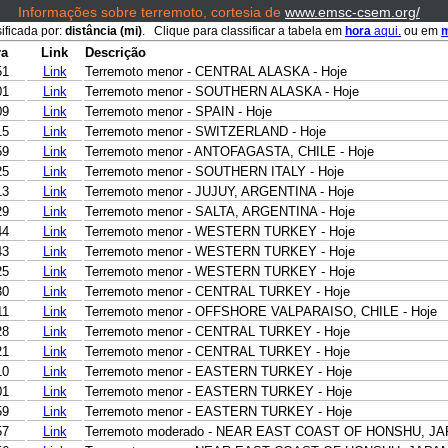
Informações sobre terremoto, cortesia de
www.emsc-csem.org/
sificada por:
distância (mi)
. Clique para classificar a tabela em
hora
aqui.
ou em
m
ra
Link
Descrição
51
Link
Terremoto menor - CENTRAL ALASKA - Hoje
01
Link
Terremoto menor - SOUTHERN ALASKA - Hoje
09
Link
Terremoto menor - SPAIN - Hoje
15
Link
Terremoto menor - SWITZERLAND - Hoje
59
Link
Terremoto menor - ANTOFAGASTA, CHILE - Hoje
25
Link
Terremoto menor - SOUTHERN ITALY - Hoje
13
Link
Terremoto menor - JUJUY, ARGENTINA - Hoje
29
Link
Terremoto menor - SALTA, ARGENTINA - Hoje
44
Link
Terremoto menor - WESTERN TURKEY - Hoje
43
Link
Terremoto menor - WESTERN TURKEY - Hoje
25
Link
Terremoto menor - WESTERN TURKEY - Hoje
30
Link
Terremoto menor - CENTRAL TURKEY - Hoje
11
Link
Terremoto menor - OFFSHORE VALPARAISO, CHILE - Hoje
28
Link
Terremoto menor - CENTRAL TURKEY - Hoje
21
Link
Terremoto menor - CENTRAL TURKEY - Hoje
10
Link
Terremoto menor - EASTERN TURKEY - Hoje
01
Link
Terremoto menor - EASTERN TURKEY - Hoje
59
Link
Terremoto menor - EASTERN TURKEY - Hoje
57
Link
Terremoto moderado - NEAR EAST COAST OF HONSHU, JAP