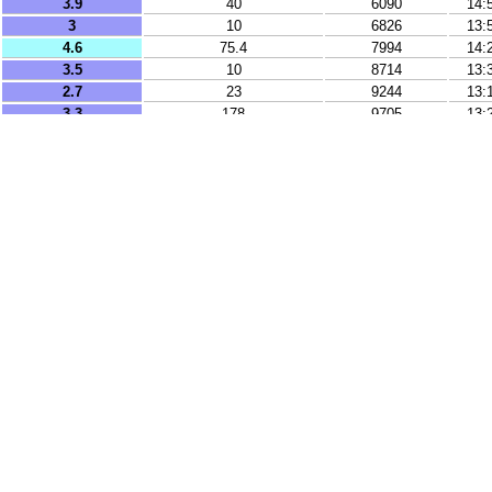
3.9
40
6090
14:
3
10
6826
13:
4.6
75.4
7994
14:
3.5
10
8714
13:
2.7
23
9244
13:
3.3
178
9705
13:
3
29
9716
14:
2.7
11
9862
13:
2.5
80
9887
13:
2.7
43
9903
14: