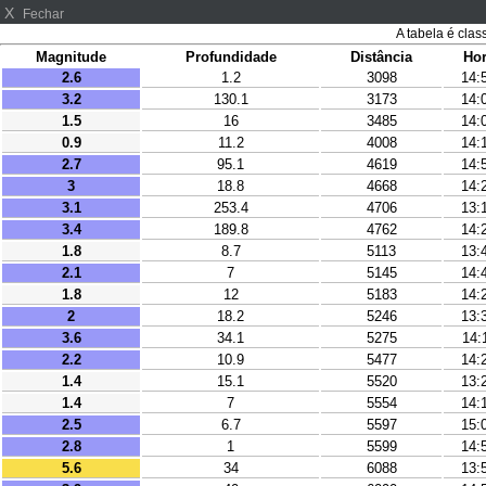
X
Fechar
A tabela é clas
Magnitude
Profundidade
Distância
Ho
2.6
1.2
3098
14:
3.2
130.1
3173
14:
1.5
16
3485
14:
0.9
11.2
4008
14:
2.7
95.1
4619
14:
3
18.8
4668
14:
3.1
253.4
4706
13:
3.4
189.8
4762
14:
1.8
8.7
5113
13:
2.1
7
5145
14:
1.8
12
5183
14:
2
18.2
5246
13:
3.6
34.1
5275
14:
2.2
10.9
5477
14:
1.4
15.1
5520
13:
1.4
7
5554
14:
2.5
6.7
5597
15:
2.8
1
5599
14:
5.6
34
6088
13: