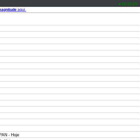
15:10:29
agnitude
aqui.
AN - Hoje