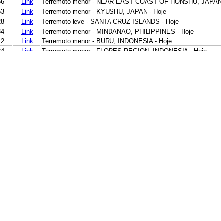
56
Link
Terremoto menor - NEAR EAST COAST OF HONSHU, JAPAN 
53
Link
Terremoto menor - KYUSHU, JAPAN - Hoje
28
Link
Terremoto leve - SANTA CRUZ ISLANDS - Hoje
34
Link
Terremoto menor - MINDANAO, PHILIPPINES - Hoje
12
Link
Terremoto menor - BURU, INDONESIA - Hoje
24
Link
Terremoto menor - FLORES REGION, INDONESIA - Hoje
29
Link
Terremoto menor - FLORES REGION, INDONESIA - Hoje
21
Link
Terremoto menor - SUMBAWA REGION, INDONESIA - Hoje
19
Link
Terremoto menor - JAVA, INDONESIA - Hoje
32
Link
Terremoto menor - JAVA, INDONESIA - Hoje