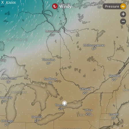
X
Κλείσε