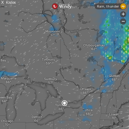
X
Κλείσε