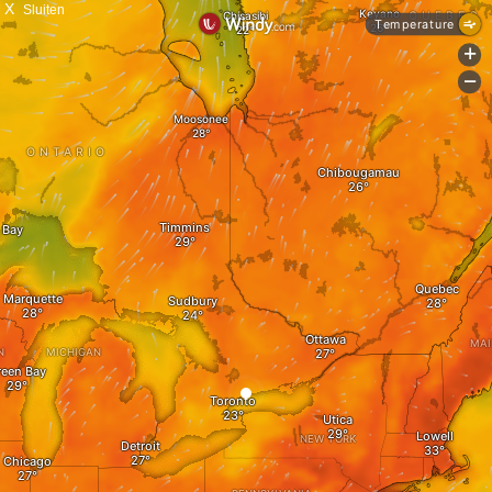
X
Sluiten