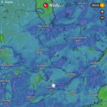
X
Κλείσε