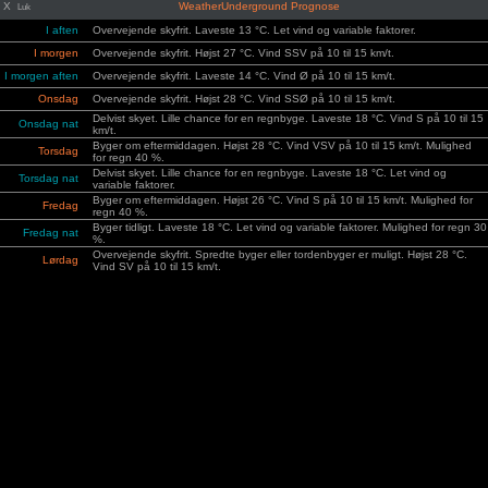
X
WeatherUnderground Prognose
Luk
I aften
Overvejende skyfrit. Laveste 13 °C. Let vind og variable faktorer.
I morgen
Overvejende skyfrit. Højst 27 °C. Vind SSV på 10 til 15 km/t.
I morgen aften
Overvejende skyfrit. Laveste 14 °C. Vind Ø på 10 til 15 km/t.
Onsdag
Overvejende skyfrit. Højst 28 °C. Vind SSØ på 10 til 15 km/t.
Delvist skyet. Lille chance for en regnbyge. Laveste 18 °C. Vind S på 10 til 15
Onsdag nat
km/t.
Byger om eftermiddagen. Højst 28 °C. Vind VSV på 10 til 15 km/t. Mulighed
Torsdag
for regn 40 %.
Delvist skyet. Lille chance for en regnbyge. Laveste 18 °C. Let vind og
Torsdag nat
variable faktorer.
Byger om eftermiddagen. Højst 26 °C. Vind S på 10 til 15 km/t. Mulighed for
Fredag
regn 40 %.
Byger tidligt. Laveste 18 °C. Let vind og variable faktorer. Mulighed for regn 30
Fredag nat
%.
Overvejende skyfrit. Spredte byger eller tordenbyger er muligt. Højst 28 °C.
Lørdag
Vind SV på 10 til 15 km/t.
Overvejende skyfrit. Spredte byger eller tordenbyger er muligt. Laveste 18 °C.
Lørdag nat
Vind VSV på 10 til 15 km/t.