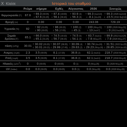
X
Ιστορικό του σταθμού
Κλείσε
Ρεύμα
σήμερα
Εχθές
Αύγουστος
2026
Συνεχώς
↑ 69.3
↑ 87.4
↑ 93.9
↑ 99.3
↑ 99.3
(00:05)
(19:00)
(3)
(Ιούλ14)
(2026 Ιούλ14)
θερμοκρασία
67.6
(F)
↓ 67.6
↓ 58.1
↓ 56.3
↓ -8.1
↓ -15.5
(01:20)
(06:10)
(4)
(Ιάν24)
(2016 Φεβ13)
Βροχή
0
0.00
0.00
0.00
243.06
729.19
(in)
↑ 92
↑ 96
↑ 100
↑ 100
↑ 100
(01:05)
(00:15)
(2)
(Μάρ31)
(2026 Μάρ31)
Υγρασία
92
(%)
↓ 90
↓ 56
↓ 45
↓ 13
↓ 0
(00:05)
(17:05)
(3)
(Ιούλ7)
(2013 Ιούλ29)
Σημείο
↑ 66.0
↑ 74.5
↑ 74.5
↑ 83.7
↑ 99.9
(00:05)
(19:10)
(5)
(Ιούλ1)
(2013 Ιούλ29)
65.1
δρόσου
↓ 65.1
↓ 56.7
↓ 54.1
↓ 7.9
↓ 7.9
(F)
(01:25)
(06:15)
(4)
(Μάρ27)
(2026 Μάρ27)
↑ 30.02
↑ 30.07
↑ 30.09
↑ 30.74
↑ 31.51
(00:20)
(08:35)
(4)
(Ιάν24)
(2022 Ιάν15)
πίεση
30.01
(inHg)
↓ 30.01
↓ 29.99
↓ 29.63
↓ 29.23
↓ 28.85
(00:15)
(17:45)
(2)
(Μάρ16)
(2024 Ιάν10)
Ανεμος
2.3
3.5
8.1
36.8
62.1
218.7
(mph)
(00:05)
(17:20)
(2)
(Ιούλ1)
(2016 Μάρ8)
Ριπή
3.5
3.5
8.1
36.8
62.1
218.7
(mph)
(00:05)
(17:20)
(2)
(Ιούλ1)
(2016 Μάρ8)
2
Ηλιακός
0
0
0
0
0
0
(w/m
)
(00:05)
(00:05)
(1)
(Μάρ26)
(2026 Μάρ26)
UV
0.0
0.0
0.0
0.0
0.0
0.0
(Index)
(00:05)
(00:05)
(1)
(Μάρ26)
(2026 Μάρ26)