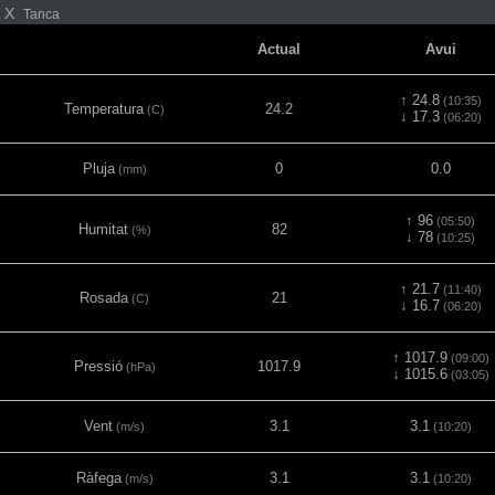
X
Tanca
Actual
Avui
↑ 24.8
(10:35)
Temperatura
24.2
(C)
↓ 17.3
(06:20)
Pluja
0
0.0
(mm)
↑ 96
(05:50)
Humitat
82
(%)
↓ 78
(10:25)
↑ 21.7
(11:40)
Rosada
21
(C)
↓ 16.7
(06:20)
↑ 1017.9
(09:00)
Pressió
1017.9
(hPa)
↓ 1015.6
(03:05)
Vent
3.1
3.1
(m/s)
(10:20)
Ràfega
3.1
3.1
(m/s)
(10:20)