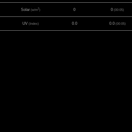
2
Solar
0
0
(w/m
)
(00:05)
UV
0.0
0.0
(Index)
(00:05)