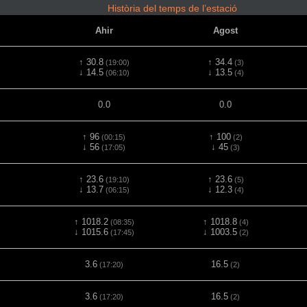
Història del temps de l’estació
Ahir
Agost
↑ 30.8
↑ 34.4
(19:00)
(3)
↓ 14.5
↓ 13.5
(06:10)
(4)
0.0
0.0
↑ 96
↑ 100
(00:15)
(2)
↓ 56
↓ 45
(17:05)
(3)
↑ 23.6
↑ 23.6
(19:10)
(5)
↓ 13.7
↓ 12.3
(06:15)
(4)
↑ 1018.2
↑ 1018.8
(08:35)
(4)
↓ 1015.6
↓ 1003.5
(17:45)
(2)
3.6
16.5
(17:20)
(2)
3.6
16.5
(17:20)
(2)