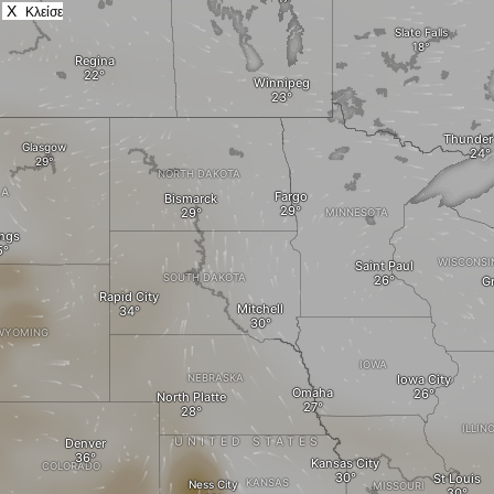
X
Κλείσε