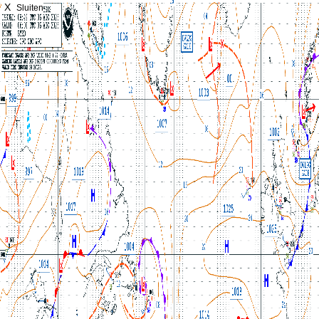
X
Sluiten