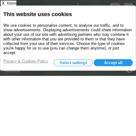
X
Kiinni