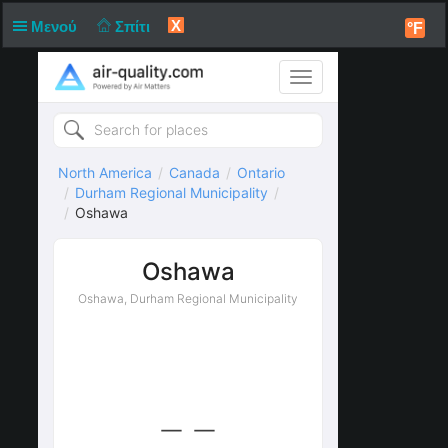
X
Μενού
Σπίτι
°F