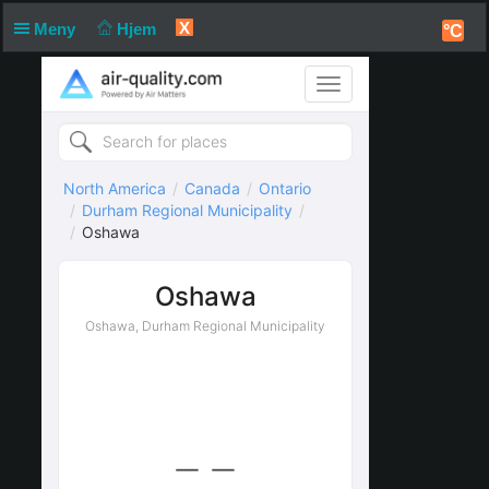
X
Meny
Hjem
°C