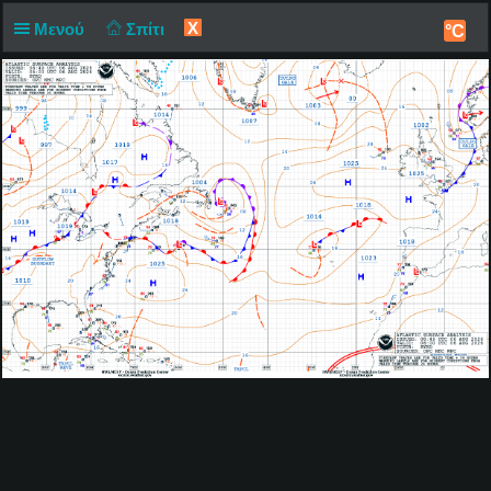
X
Μενού
Σπίτι
°C