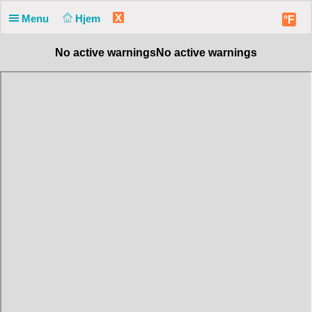
X
Menu
Hjem
°F
No active warnings
No active warnings