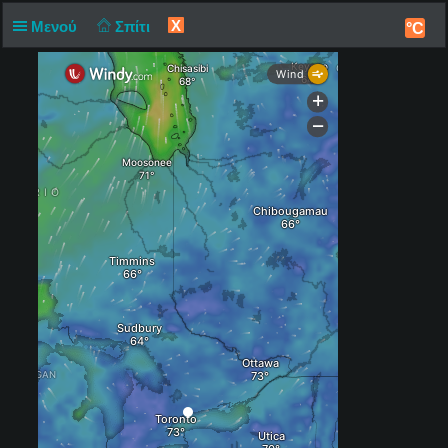
X
Μενού
Σπίτι
°C