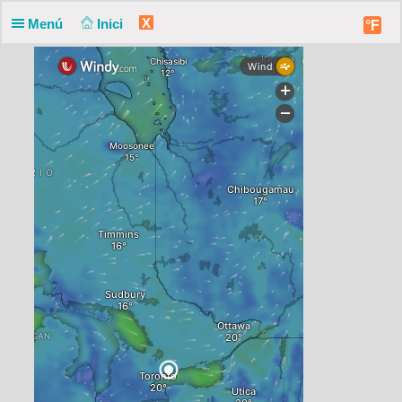
X
Menú
Inici
°F