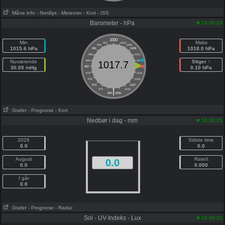
Måne info
- Nordlys
- Meteorer
- Kort
- ISS
Barometer - hPa
18:30:25
1000
Min
Maks
997
1003
994
1006
1015.6 hPa
1018.0 hPa
991
1009
988
1012
Nuværende
985
1015
Stiger ↑
1017.7
30.05 inHg
982
1018
0.10 hPa
979
1021
976
1024
973
1027
|
970
1030
964
1036
Grafer
- Prognose
- Kort
Nedbør i dag - mm
18:30:25
2026
Sidste time
0.0
0.0
August
Rate/t
0.0
0.0
0.000
I går
0.0
Grafer
- Prognose
- Radar
Sol - UV-Indeks - Lux
18:30:25