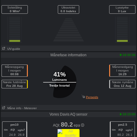
Solstråling
Ultraviolet
Lysstyrke
0 W/m²
0.0 Indeks
0 Lux
UV-guide
Månefase information
18:30:36
Måneopgang
Månenedgang
I morgen
I morgen
41%
00:08
16:29
Luminans
Næste fuldmåne
Næste nymåne
Tredje kvartal
Fre 28 Aug
Ons 12 Aug
Perseids
Måne info
- Meteorer
Vores Davis AQ sensor
18:15:00
80.2
pm10
pm2.5
AQI:
epa
tim
AQI
tim
AQI
3
3
ug/m
ug/m
24.9
26.9
80.2
26.1