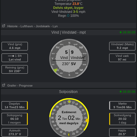
Temperatur
23.8
°C
Delvis skyet, byger
Vind-Vindstød
3-5
mph
Regn
100%
Historie
- Lufthavn
- Jordskælv
- Lyn
Vind | Vindstød - mpt
18:30:25
N
Vind (gns)
Vindstød (Maks)
NNV
NNØ
4.6 mpt
NV
NØ
9.2 mpt
5
9
VNV
ØNØ
1 Bft
Vind væk
Vind
Vindstød
V
E
Let vind
97 mi
230°
SV
VSV
ØSØ
Retning (gns)
SV
SØ
SV 230°
SSV
SSØ
S
Grafer
- Prognose
Solposition
18:30:36
11
13
Dagslys
Mørke
10
14
14 Tim23 Min
09
15
9 Tim36 Min
08
16
Estimeret
07
17
Solopgang
Solnedgang
2
02
06
18
06:10
Tim
Min
20:32
05
19
I morgen
I dag
med dagslys
04
20
03
21
Azimuth
Højde
02
22
273.3° V
01
23
20.5°