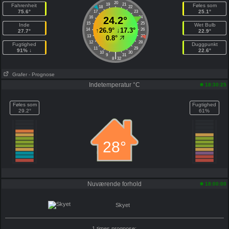
20
19
21
Fahrenheit
Føles som
18
22
75.6°
25.1°
17
23
16
24.2°
24
15
25
Inde
Wet Bulb
↑
26.9°
↓
17.3°
14
26
27.7°
22.9°
13
27
0.8°
12
28
Fugtighed
Duggpunkt
11
29
91% ↓
22.6°
10
30
|
9
31
8
32
Grafer
- Prognose
Indetemperatur °C
18:30:25
Føles som
Fugtighed
29.2°
61%
28°
Nuværende forhold
18:00:00
Skyet
1 times prognose: