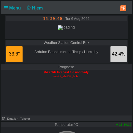
Menu
Hjem
°F
18:30:40
Tor 6 Aug 2026
Weather Station Control Box
Arduino Based Internal Temp / Humidity
33.6°
42.4%
Prognose
(52): WU forecast file not ready
wufct_da-DK_h.txt
Detaljer
- Tekster
Temperatur °C
18:30:25