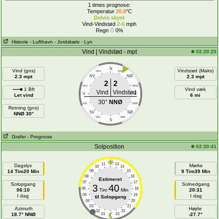
1 times prognose:
Temperatur
20.8
°C
Delvis skyet
Vind-Vindstød
2-6
mph
Regn
0%
Historie
- Lufthavn
- Jordskælv
- Lyn
Vind | Vindstød - mpt
02:30:25
N
Vind (gns)
Vindstød (Maks)
NNV
NNØ
2.3 mpt
NV
NØ
2.3 mpt
2
2
VNV
ØNØ
1 Bft
Vind væk
Vind
Vindstød
V
E
Let vind
6 mi
30°
NNØ
VSV
ØSØ
Retning (gns)
SV
SØ
NNØ 30°
SSV
SSØ
S
Grafer
- Prognose
Solposition
02:30:41
11
13
Dagslys
Mørke
10
14
14 Tim20 Min
09
15
9 Tim39 Min
08
16
Estimeret
07
17
Solopgang
Solnedgang
3
40
06
18
06:10
Tim
Min
20:31
05
19
I dag
I dag
til Solopgang
04
20
03
21
Azimuth
Højde
02
22
18.7° NNØ
01
23
-27.7°