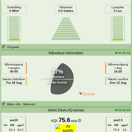
Solstråling
Ultraviolet
Lysstyrke
0 W/m²
0.0 Indeks
0 Lux
UV-guide
Månefase information
02:30:41
Måneopgang
Månenedgang
I morgen
I dag
37%
00:55
16:29
Luminans
Næste fuldmåne
Næste nymåne
Tredje kvartal
Fre 28 Aug
Ons 12 Aug
Perseids
Måne info
- Meteorer
Vores Davis AQ sensor
02:00:00
75.6
pm10
pm2.5
AQI:
epa
tim
AQI
tim
AQI
3
3
ug/m
ug/m
22.4
24.2
75.6
24