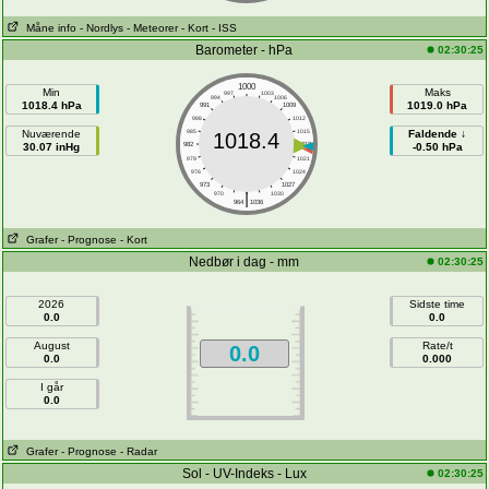
Måne info
- Nordlys
- Meteorer
- Kort
- ISS
Barometer - hPa
02:30:25
1000
Min
Maks
997
1003
994
1006
1018.4 hPa
1019.0 hPa
991
1009
988
1012
Nuværende
985
1015
Faldende ↓
1018.4
30.07 inHg
982
1018
-0.50 hPa
979
1021
976
1024
973
1027
|
970
1030
964
1036
Grafer
- Prognose
- Kort
Nedbør i dag - mm
02:30:25
2026
Sidste time
0.0
0.0
August
Rate/t
0.0
0.0
0.000
I går
0.0
Grafer
- Prognose
- Radar
Sol - UV-Indeks - Lux
02:30:25