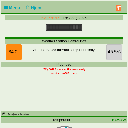
Menu
Hjem
°F
02:30:45
Fre 7 Aug 2026
Weather Station Control Box
Arduino Based Internal Temp / Humidity
34.0°
45.5%
Prognose
(52): WU forecast file not ready
wufct_da-DK_h.txt
Detaljer
- Tekster
Temperatur °C
02:30:25