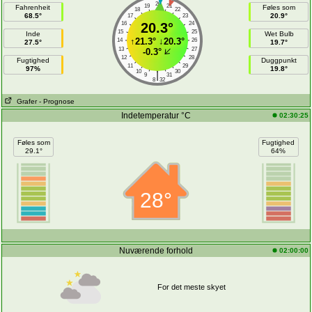
20
19
21
Fahrenheit
Føles som
18
22
68.5°
20.9°
17
23
16
20.3°
24
15
25
Inde
Wet Bulb
↑
21.3°
↓
20.3°
14
26
27.5°
19.7°
13
27
-0.3°
12
28
Fugtighed
Duggpunkt
11
29
97%
19.8°
10
30
|
9
31
8
32
Grafer
- Prognose
Indetemperatur °C
02:30:25
Føles som
Fugtighed
29.1°
64%
28°
Nuværende forhold
02:00:00
For det meste skyet