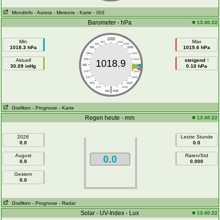
Mondinfo
- Aurora
- Meteore
- Karte
- ISS
Barometer - hPa
13:40:22
1000
Min
Max
997
1003
994
1006
1018.3 hPa
1019.6 hPa
991
1009
988
1012
Aktuell
985
1015
steigend ↑
1018.9
30.09 inHg
982
1018
0.10 hPa
979
1021
976
1024
973
1027
|
970
1030
964
1036
Grafiken
- Prognose
- Karte
Regen heute - mm
13:40:22
2026
Letzte Stunde
0.0
0.0
August
Raten/Std
0.0
0.0
0.000
Gestern
0.0
Grafiken
- Prognose
- Radar
Solar - UV-Index - Lux
13:40:22