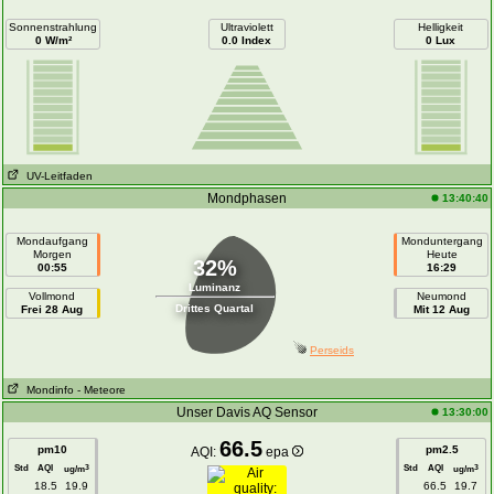
Sonnenstrahlung
Ultraviolett
Helligkeit
0 W/m²
0.0 Index
0 Lux
UV-Leitfaden
Mondphasen
13:40:40
Mondaufgang
Monduntergang
Morgen
Heute
32%
00:55
16:29
Luminanz
Vollmond
Neumond
Drittes Quartal
Frei 28 Aug
Mit 12 Aug
Perseids
Mondinfo
- Meteore
Unser Davis AQ Sensor
13:30:00
66.5
pm10
pm2.5
AQI:
epa
Std
AQI
Std
AQI
3
3
ug/m
ug/m
18.5
19.9
66.5
19.7