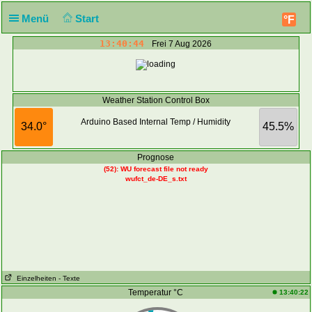
Menü
Start
°F
13:40:44
Frei 7 Aug 2026
Weather Station Control Box
Arduino Based Internal Temp / Humidity
34.0°
45.5%
Prognose
(52): WU forecast file not ready
wufct_de-DE_s.txt
Einzelheiten
- Texte
Temperatur °C
13:40:22