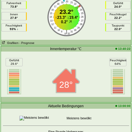
20
19
21
Fahrenheit
Gefühlt
18
22
73.8°
24.0°
17
23
16
23.2°
24
15
25
Innen
Feuchtkugel
↑
23.3°
↓
19.4°
14
26
27.8°
22.2°
13
27
0.2°
12
28
Feuchtigkeit
Taupunkt
11
29
93% ↓
22.0°
10
30
|
9
31
8
32
Grafiken
- Prognose
Innentemperatur °C
13:40:22
Gefühlt
Feuchtigkeit
29.6°
64%
28°
Aktuelle Bedingungen
13:00:00
Meistens bewölkt
Eine Stunde Vorhersage: