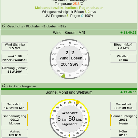
Temperatur
25.6
°C
Meistens bewölkt, Isolierte Regenschauer
Windgeschwindigkeit-Böeen
3-2
m/s
UVI Prognose
5
Regen
100%
Geschichte
- Flughafen
- Erdbeben
- Blitz
Wind | Böeen - M/S
13:40:22
N
Wind (Schnitt)
Böeen (Max)
NNW
NNO
1.5 M/S
NW
NO
2.6 M/S
2
2
WNW
ONO
1 Bft
Windlauf
Wind
Böeen
W
E
Nahezu Windstill
72 km
200°
SSW
WSW
OSO
Richtung (Schnitt)
SW
SO
SSW 200°
SSW
SSO
S
Grafiken
- Prognose
Sonne, Mond und Weltraum
13:40:40
11
13
Tageslicht
Dunkelheit
10
14
14 Std.20 Min.
09
15
9 Std.39 Min.
08
16
Geschätzt:
07
17
Sonnenaufgang
Sonnenuntergang
6
50
06
18
06:12
Std.
Min.
20:31
05
19
Morgen
Heute
Tageslicht
04
20
03
21
Azimut
Höhe
02
22
189.6° S
01
23
62.1°