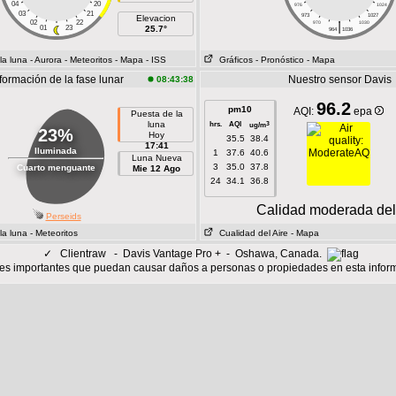
04
20
976
1024
03
21
973
1027
Elevacion
02
22
|
970
1030
01
23
25.7°
964
1036
la luna
- Aurora
- Meteoritos
- Mapa
- ISS
Gráficos
- Pronóstico
- Mapa
formación de la fase lunar
Nuestro sensor Davis
08:43:38
96.2
pm10
AQI:
epa
Puesta de la
luna
hrs.
AQI
3
ug/m
23%
Hoy
35.5
38.4
17:41
Iluminada
1
37.6
40.6
Luna Nueva
3
35.0
37.8
Cuarto menguante
Mie 12 Ago
24
34.1
36.8
Calidad moderada del
Perseids
la luna
- Meteoritos
Cualidad del Aire
- Mapa
✓
Clientraw - Davis Vantage Pro + - Oshawa, Canada.
s importantes que puedan causar daños a personas o propiedades en esta infor