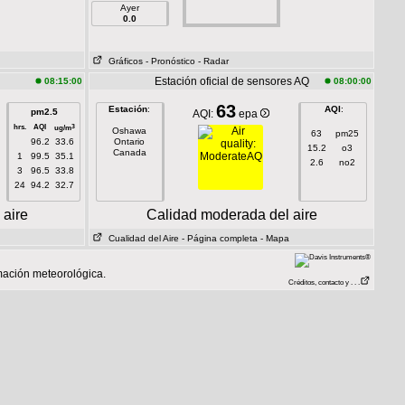
Ayer
0.0
Gráficos
- Pronóstico
- Radar
Estación oficial de sensores AQ
08:15:00
08:00:00
63
Estación
:
AQI
:
pm2.5
AQI:
epa
hrs.
AQI
3
ug/m
Oshawa
63
pm25
96.2
33.6
Ontario
15.2
o3
Canada
1
99.5
35.1
2.6
no2
3
96.5
33.8
24
94.2
32.7
 aire
Calidad moderada del aire
Cualidad del Aire
- Página completa
- Mapa
mación meteorológica.
Créditos, contacto y . . .