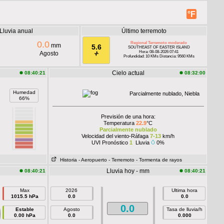
°F
Lluvia anual
Último terremoto
0.0
Regional Terremoto moderado
mm
5.6
SOUTHEAST OF EASTER ISLAND
Hora: 08-08-2026 07:41
Agosto
Profundidad: 10 KMs Distancia: 9560 KMs
Cielo actual
08:40:21
08:32:00
Humedad
Parcialmente nublado, Niebla
66%
Previsión de una hora:
Temperatura
22.9
°C
Parcialmente nublado
Velocidad del viento-Ráfaga
7-13
km/h
UVI Pronóstico
1
Lluvia
0%
Historia
- Aeropuerto
- Terremoto
- Tormenta de rayos
Lluvia hoy - mm
08:40:21
08:40:21
Max
2026
Ultima hora
1015.5 hPa
0.0
0.0
0.0
Estable
Agosto
Tasa de lluvia/h
0.00 hPa
0.0
0.000