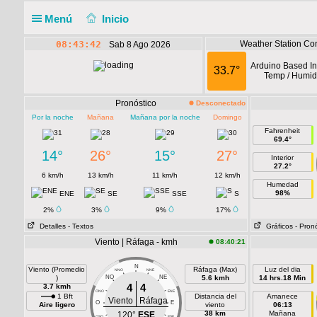
Menú
Inicio
08:43:42
Weather Station Con
Sab 8 Ago 2026
Arduino Based In
33.7°
Temp / Humidi
Pronóstico
Desconectado
Por la noche
Mañana
Mañana por la noche
Domingo
Fahrenheit
69.4°
14°
26°
15°
27°
Interior
27.2°
6 km/h
13 km/h
11 km/h
12 km/h
Humedad
98%
ENE
SE
SSE
S
2%
3%
9%
17%
Detalles
- Textos
Gráficos
- Pron
Viento | Ráfaga - kmh
08:40:21
N
Viento (Promedio
Ráfaga (Max)
Luz del dia
NNO
NNE
)
NO
NE
5.6 kmh
14 hrs.18 Min
4
4
3.7 kmh
ONO
ENE
1 Bft
Distancia del
Amanece
Viento
Ráfaga
O
E
Aire ligero
viento
06:13
38 km
Mañana
120°
ESE
OSO
ESE