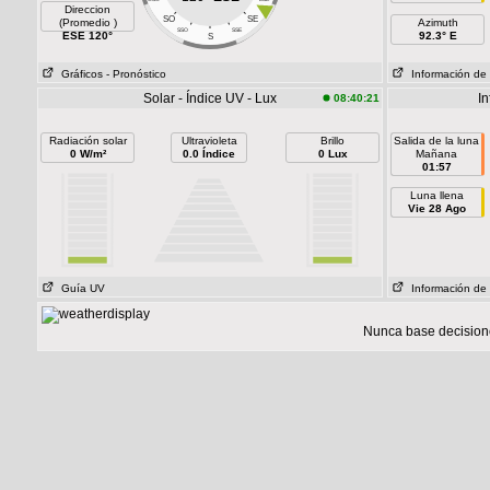
Direccion
SO
SE
(Promedio )
Azimuth
SSO
SSE
ESE 120°
92.3° E
S
Gráficos
- Pronóstico
Información de 
Solar - Índice UV - Lux
In
08:40:21
Radiación solar
Ultravioleta
Brillo
Salida de la luna
0 W/m²
0.0 Índice
0 Lux
Mañana
01:57
Luna llena
Vie 28 Ago
Guía UV
Información de 
Nunca base decisione