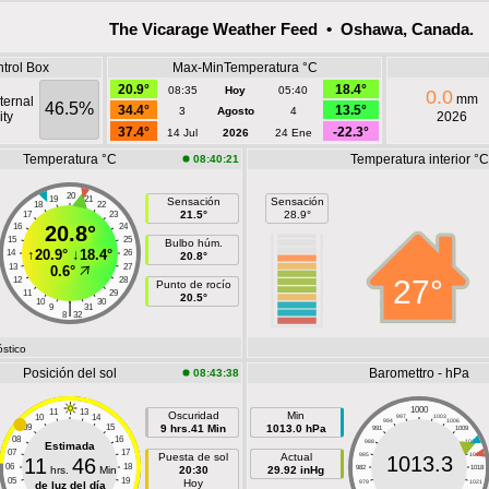
The Vicarage Weather Feed • Oshawa, Canada.
trol Box
Max-MinTemperatura °C
20.9°
18.4°
08:35
Hoy
05:40
0.0
mm
ternal
46.5%
34.4°
13.5°
3
Agosto
4
ty
2026
37.4°
-22.3°
14 Jul
2026
24 Ene
Temperatura °C
Temperatura interior °C
08:40:21
20
19
21
Sensación
Sensación
18
22
21.5°
28.9°
17
23
16
20.8°
24
15
25
Bulbo húm.
↑
20.9°
↓
18.4°
14
26
20.8°
13
27
0.6°
27°
12
28
Punto de rocío
11
29
20.5°
10
30
|
9
31
8
32
óstico
Posición del sol
Baromettro - hPa
08:43:38
1000
11
13
Oscuridad
Min
10
14
997
1003
994
1006
09
15
9 hrs.41 Min
1013.0 hPa
991
1009
08
16
988
1012
Estimada
07
17
Puesta de sol
Actual
985
1015
1013.3
11
46
06
18
hrs.
Min
20:30
29.92 inHg
982
1018
05
19
Hoy
979
1021
de luz del día