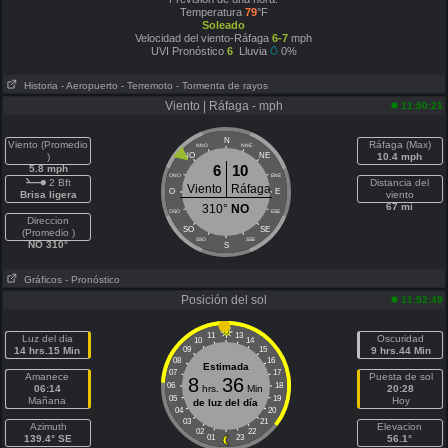
Temperatura
79
°F
Soleado
Velocidad del viento-Ráfaga
6-7
mph
UVI Pronóstico
6
Lluvia
0%
Historia
- Aeropuerto
- Terremoto
- Tormenta de rayos
Viento | Ráfaga - mph
11:50:21
N
Viento (Promedio
Ráfaga (Max)
NNO
NNE
)
NO
NE
10.4 mph
6
10
5.8 mph
ONO
ENE
2 Bft
Distancia del
Viento
Ráfaga
O
E
Brisa ligera
viento
67 mi
310°
NO
OSO
ESE
Direccion
SO
SE
(Promedio )
SSO
SSE
NO 310°
S
Gráficos
- Pronóstico
Posición del sol
11:52:49
11
13
Luz del dia
Oscuridad
10
14
14 hrs.15 Min
09
15
9 hrs.44 Min
08
16
Estimada
07
17
Amanece
Puesta de sol
8
36
06
18
06:14
hrs.
Min
20:28
05
19
Mañana
Hoy
de luz del día
04
20
03
21
Azimuth
Elevacion
02
22
139.4° SE
01
23
56.1°