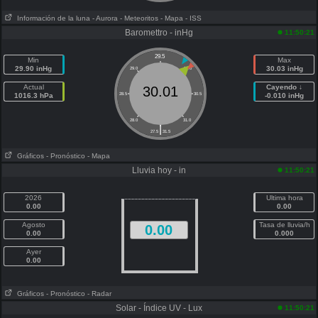
Información de la luna
- Aurora
- Meteoritos
- Mapa
- ISS
Baromettro - inHg
11:50:21
29.5
Min
Max
29.90 inHg
30.03 inHg
29.0
30.0
Actual
Cayendo ↓
30.01
1016.3 hPa
28.5
30.5
-0.010 inHg
28.0
31.0
|
27.5
31.5
Gráficos
- Pronóstico
- Mapa
Lluvia hoy - in
11:50:21
2026
Ultima hora
0.00
0.00
Agosto
Tasa de lluvia/h
0.00
0.00
0.000
Ayer
0.00
Gráficos
- Pronóstico
- Radar
Solar - Índice UV - Lux
11:50:21