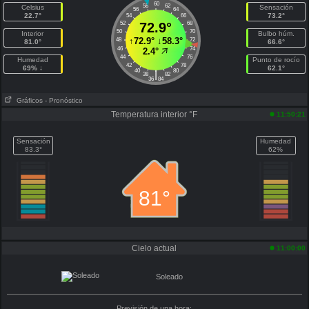
60
58
62
Celsius
Sensación
56
64
22.7°
73.2°
54
66
52
72.9°
68
50
70
Interior
Bulbo húm.
↑
72.9°
↓
58.3°
48
72
81.0°
66.6°
46
74
2.4°
44
76
Humedad
Punto de rocío
42
78
69% ↓
62.1°
40
80
|
38
82
36
84
Gráficos
- Pronóstico
Temperatura interior °F
11:50:21
Sensación
Humedad
83.3°
62%
81°
Cielo actual
11:00:00
Soleado
Previsión de una hora: