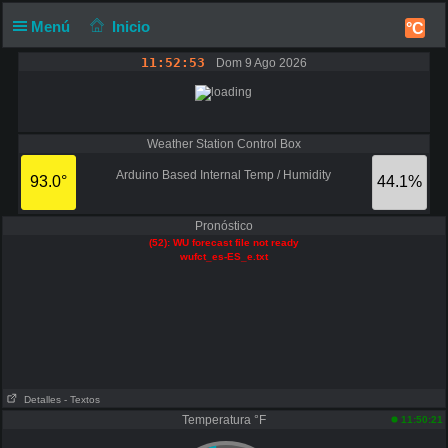
Menú
Inicio
°C
11:52:53
Dom 9 Ago 2026
Weather Station Control Box
Arduino Based Internal Temp / Humidity
93.0°
44.1%
Pronóstico
(52): WU forecast file not ready
wufct_es-ES_e.txt
Detalles
- Textos
Temperatura °F
11:50:21