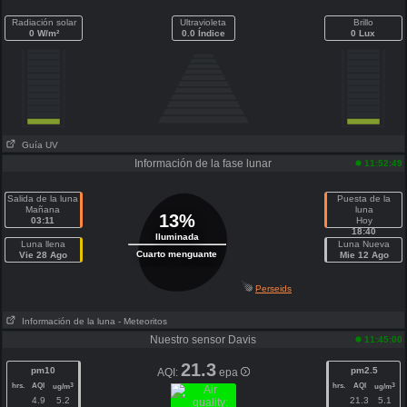
Radiación solar
Ultravioleta
Brillo
0 W/m²
0.0 Índice
0 Lux
Guía UV
Información de la fase lunar
11:52:49
Salida de la luna
Puesta de la
Mañana
luna
13%
03:11
Hoy
18:40
Iluminada
Luna llena
Luna Nueva
Cuarto menguante
Vie 28 Ago
Mie 12 Ago
Perseids
Información de la luna
- Meteoritos
Nuestro sensor Davis
11:45:00
21.3
pm10
pm2.5
AQI:
epa
hrs.
AQI
hrs.
AQI
3
3
ug/m
ug/m
4.9
5.2
21.3
5.1