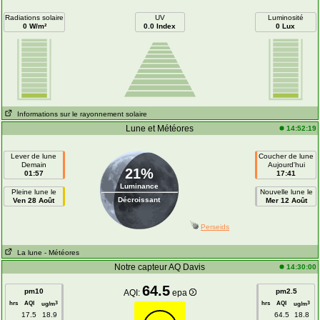
Radiations solaire
UV
Luminosité
0 W/m²
0.0 Index
0 Lux
Informations sur le rayonnement solaire
Lune et Météores
14:52:19
Lever de lune
Coucher de lune
Demain
Aujourd'hui
21%
01:57
17:41
Luminance
Pleine lune le
Nouvelle lune le
Décroissant
Ven 28 Août
Mer 12 Août
Perseids
La lune
- Météores
Notre capteur AQ Davis
14:30:00
64.5
pm10
pm2.5
AQI:
epa
hrs
AQI
hrs
AQI
3
3
ug/m
ug/m
17.5
18.9
64.5
18.8