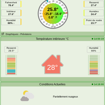
20
19
21
Fahrenheit
Ressenti
18
22
78.4°
27.4°
17
23
16
25.8°
24
15
25
Intérieur
Humidex
↑
25.8°
↓
18.4°
14
26
27.6°
24.4°
13
27
0.8°
12
28
Humidité
Point de rosée
11
29
88% ↓
23.7°
10
30
|
9
31
8
32
Graphiques
- Prévisions
Température intérieure °C
14:50:19
Ressenti
Humidité
29.5°
66%
28°
Conditions Actuelles
14:18:00
Partiellement nuageux