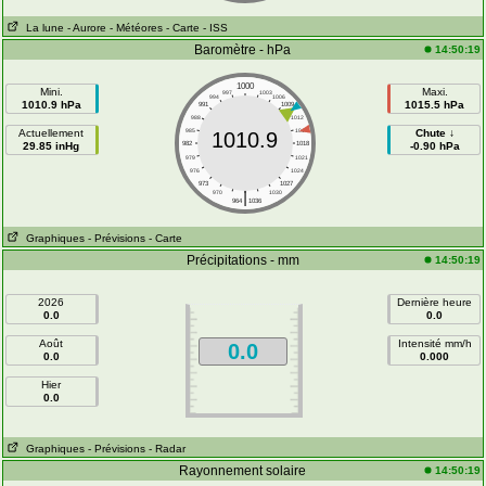
La lune
- Aurore
- Météores
- Carte
- ISS
Baromètre - hPa
14:50:19
1000
Mini.
Maxi.
997
1003
994
1006
1010.9 hPa
1015.5 hPa
991
1009
988
1012
Actuellement
985
1015
Chute ↓
1010.9
29.85 inHg
982
1018
-0.90 hPa
979
1021
976
1024
973
1027
|
970
1030
964
1036
Graphiques
- Prévisions
- Carte
Précipitations - mm
14:50:19
2026
Dernière heure
0.0
0.0
Août
Intensité mm/h
0.0
0.0
0.000
Hier
0.0
Graphiques
- Prévisions
- Radar
Rayonnement solaire
14:50:19