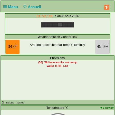
Menu
Accueil
°F
14:52:29
Sam 8 Août 2026
Weather Station Control Box
Arduino Based Internal Temp / Humidity
34.0°
45.9%
Prévisions
(52): WU forecast file not ready
wufct_fr-FR_s.txt
Détails
- Textes
Température °C
14:50:19