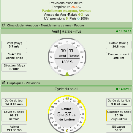
Prévisions d'une heure:
Température
25.5
°C
Partiellement nuageux, Averses
Vitesse du Vent -Rafale
4-3
m/s
UVI prévisions
5
Pluie
100%
Climatologie
- Aéroport
- Tremblements de terre
- Foudre
Vent | Rafale - m/s
14:50:19
N
Vent (Moy.)
Rafale (Maxi.)
NNO
NNE
5.7 m/s
NO
NE
10.8 m/s
10
11
ONO
ENE
5 Bft
Course du vent
Vent
Rafale
O
E
Bonne brise
105 km
180°
S
OSO
ESE
Direction (Moy.)
SO
SE
S 180°
SSO
SSE
S
Graphiques
- Prévisions
Cycle du soleil
14:52:19
11
13
Durée du jour
Durée de la Nuit
10
14
14 H 18 min
09
15
9 H 41 min
08
16
Estimé:
07
17
Lever du soleil
Coucher du soleil
5
37
06
18
06:13
H
min
20:30
05
19
Demain
Aujourd'hui
de lumière
04
20
03
21
Azimut
Élévation
02
22
221.5° SO
01
23
56.1°