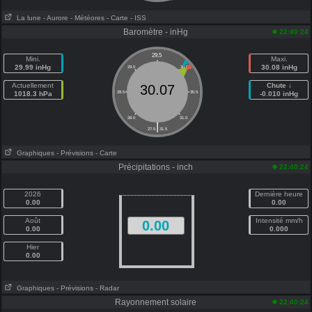
La lune
- Aurore
- Météores
- Carte
- ISS
Baromètre - inHg
22:40:24
29.5
Mini.
Maxi.
29.99 inHg
30.08 inHg
29.0
30.0
Actuellement
Chute ↓
30.07
1018.3 hPa
28.5
30.5
-0.010 inHg
28.0
31.0
|
27.5
31.5
Graphiques
- Prévisions
- Carte
Précipitations - inch
22:40:24
2026
Dernière heure
0.00
0.00
Août
Intensité mm/h
0.00
0.00
0.000
Hier
0.00
Graphiques
- Prévisions
- Radar
Rayonnement solaire
22:40:24