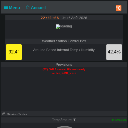
Menu
Accueil
°C
22:41:06
Jeu 6 Août 2026
Weather Station Control Box
Arduino Based Internal Temp / Humidity
92.4°
42.4%
Prévisions
(52): WU forecast file not ready
wufct_fr-FR_e.txt
Détails
- Textes
Température °F
22:40:24