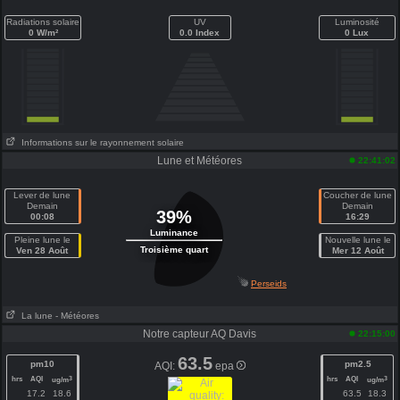
Radiations solaire
UV
Luminosité
0 W/m²
0.0 Index
0 Lux
Informations sur le rayonnement solaire
Lune et Météores
22:41:02
Lever de lune
Coucher de lune
Demain
Demain
39%
00:08
16:29
Luminance
Pleine lune le
Nouvelle lune le
Troisième quart
Ven 28 Août
Mer 12 Août
Perseids
La lune
- Météores
Notre capteur AQ Davis
22:15:00
63.5
pm10
pm2.5
AQI:
epa
hrs
AQI
hrs
AQI
3
3
ug/m
ug/m
17.2
18.6
63.5
18.3