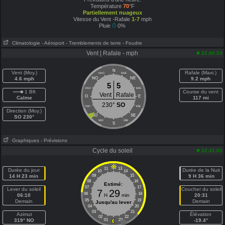
Température
70
°F
Partiellement nuageux
Vitesse du Vent -Rafale
1-7
mph
Pluie
0%
Climatologie
- Aéroport
- Tremblements de terre
- Foudre
Vent | Rafale - mph
22:40:24
N
Vent (Moy.)
Rafale (Maxi.)
NNO
NNE
4.6 mph
NO
NE
9.2 mph
5
5
ONO
ENE
1 Bft
Course du vent
Vent
Rafale
O
E
Calme
117 mi
230°
SO
OSO
ESE
Direction (Moy.)
SO
SE
SO 230°
SSO
SSE
S
Graphiques
- Prévisions
Cycle du soleil
22:41:02
11
13
Durée du jour
Durée de la Nuit
10
14
14 H 23 min
09
15
9 H 36 min
08
16
Estimé:
07
17
Lever du soleil
Coucher du soleil
7
29
06
18
06:10
H
min
20:31
05
19
Demain
Demain
Jusqu'au lever
04
20
03
21
Azimut
Élévation
02
22
319° NO
01
23
-19.4°