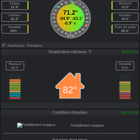
70
68
72
Celsius
Ressenti
66
74
21.8°
72.5°
64
76
62
71.2°
78
60
80
Intérieur
Humidex
↑
84.9°
↓
63.1°
58
82
81.5°
70.3°
56
84
-0.9°
54
86
Humidité
Point de rosée
52
88
94% ↑
69.4°
50
90
|
48
92
46
94
Graphiques
- Prévisions
Température intérieure °F
22:40:24
Ressenti
Humidité
84.0°
62%
82°
Conditions Actuelles
22:00:00
Partiellement nuageux
Prévisions d'une heure: