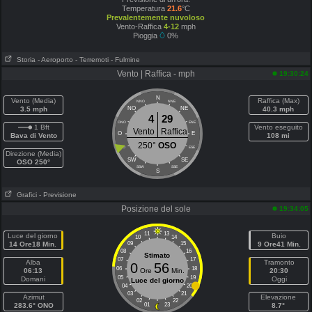
Temperatura
21.6
°C
Prevalentemente nuvoloso
Vento-Raffica
4-12
mph
Pioggia
0%
Storia
- Aeroporto
- Terremoti
- Fulmine
Vento | Raffica - mph
19:30:24
N
Vento (Media)
Raffica (Max)
NNO
NNE
3.5 mph
NO
NE
40.3 mph
4
29
ONO
ENE
1 Bft
Vento eseguito
Vento
Raffica
O
E
Bava di Vento
108 mi
250°
OSO
OSO
ESE
Direzione (Media)
SW
SE
OSO 250°
SSW
SSE
S
Grafici
- Previsione
Posizione del sole
19:34:05
11
13
Luce del giorno
Buio
10
14
14 Ore18 Min.
09
15
9 Ore41 Min.
08
16
Stimato
07
17
Alba
Tramonto
0
56
06
18
06:13
Ore
Min.
20:30
05
19
Domani
Oggi
Luce del giorno
04
20
03
21
Azimut
Elevazione
02
22
283.6° ONO
01
23
8.7°