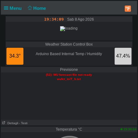
Menu
Home
°F
19:34:09
Sab 8 Ago 2026
Weather Station Control Box
Arduino Based Internal Temp / Humidity
34.3°
47.4%
Previsione
(52): WU forecast file not ready
wufct_it-IT_h.txt
Dettagli
- Testi
Temperatura °C
19:30:24