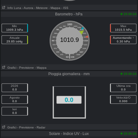
Info Luna
- Aurora
- Meteore
- Mappa
- ISS
Barometro - hPa
19:30:24
1000
Min
Max
997
1003
994
1006
1009.3 hPa
1015.5 hPa
991
1009
988
1012
Attuale
985
1015
Aumentando ↑
1010.9
29.85 inHg
982
1018
0.30 hPa
979
1021
976
1024
973
1027
|
970
1030
964
1036
Grafici
- Previsione
- Mappa
Pioggia giornaliera - mm
19:30:24
2026
Ultima ora
0.0
0.0
Agosto
Velocità/O
0.0
0.0
0.000
Ieri
0.0
Grafici
- Previsione
- Radar
Solare - Indice UV - Lux
19:30:24