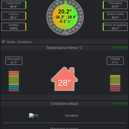
20
19
21
Fahrenheit
Percepita
18
22
68.4°
20.9°
17
23
16
20.2°
24
15
25
Interna
Bulbo umido
↑
26.3°
↓
18.4°
14
26
28.1°
20.0°
13
27
-0.1°
12
28
Umidità
Punto di rugiada
11
29
100%
20.2°
10
30
|
9
31
8
32
Grafici
- Previsione
Temperatura interna °C
19:30:24
Percepita
Umidità
30.5°
67%
28°
Condizioni attuali
19:00:00
Nuvoloso
Previsione di un'ora: