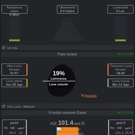
Radiazione
Ultravioletto
Luminosità
solare
0.0 Indice
0 Lux
0 W/m²
UV Info
Fase lunare
19:34:05
Alba Luna
Tramonto Luna
Domani
Domani
19%
01:57
18:40
Luminanza
Luna piena
Luna nuova
Luna calante
Ven 28 Ago
Mer 12 Ago
Perseids
Info Luna
- Meteore
Il nostro sensore Davis
19:15:00
101.4
pm10
pm2.5
AQI:
epa
Ore
AQI
Ore
AQI
3
3
ug/m
ug/m
38.9
42
101.4
35.9