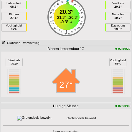
20
19
21
Fahrenheit
Voelt als
18
22
68.5°
20.9°
17
23
16
20.3°
24
15
25
Binnen
Natte bol
↑
21.3°
↓
20.3°
14
26
27.4°
19.7°
13
27
-0.3°
12
28
Vochtigheid
Dauwpunt
11
29
97%
19.8°
10
30
|
9
31
8
32
Grafieken
- Verwachting
Binnen temperatuur °C
02:40:20
Voelt als
Vochtigheid
29.0°
65%
27°
Huidige Situatie
02:00:00
Grotendeels bewolkt
1 uur verwachting: