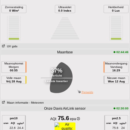
Zonnestraling
Ultraviolet
Herlderheid
0 W/m²
0.0 Index
0 Lux
UV gids
Maanfase
02:44:46
Maanopkomst
Maanondergang
Morgen
Vandaag
37%
00:55
16:29
Verlicht
Volle maan
Nieuwe maan
Laatste kwartier
Vrij 28 Aug
Woe 12 Aug
Perseids
Maan informatie
- Meteoren
Onze Davis AirLink sensor
02:30:00
75.6
pm10
pm2.5
AQI:
epa
uren
AQI
uren
AQI
3
3
ug/m
ug/m
22.6
24.4
75.6
24