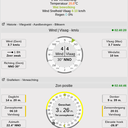
Temperatuur
20.8
°C
Wat bewolking
Wind Snelheid-Vlaag
4-10
km/h
Regen
0%
Historie
- Vliegveld
- Aardbevingen
- Bliksem
Wind | Vlaag - km/u
02:40:20
N
Wind (Gem)
Vlaag (Max)
NNW
NNO
3.7 km/u
NW
NO
3.7 km/u
4
4
WNW
ONO
1 Bft
Windafst.
Wind
Vlaag
W
E
Zeer zwak
10 km
30°
NNO
WZW
OZO
Richting (Gem)
ZW
ZO
NNO 30°
ZZW
ZZO
Z
Grafieken
- Verwachting
Zon positie
02:44:46
11
13
Daglicht
Donker
10
14
14 u. 20 m.
09
15
9 u. 39 m.
08
16
Geschat:
07
17
Zonsopkomst
Zonsondergang
3
26
06
18
06:10
u.
m.
20:31
05
19
Vandaag
Vandaag
Tot zonsopkomst
04
20
03
21
Azimuth
Elevatie hoek
02
22
22.4° NNO
01
23
-26.8°