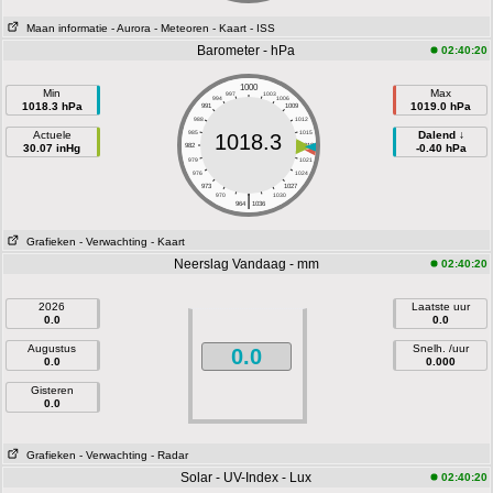
Maan informatie
- Aurora
- Meteoren
- Kaart
- ISS
Barometer - hPa
02:40:20
1000
Min
Max
997
1003
994
1006
1018.3 hPa
1019.0 hPa
991
1009
988
1012
Actuele
985
1015
Dalend ↓
1018.3
30.07 inHg
982
1018
-0.40 hPa
979
1021
976
1024
973
1027
|
970
1030
964
1036
Grafieken
- Verwachting
- Kaart
Neerslag Vandaag - mm
02:40:20
2026
Laatste uur
0.0
0.0
Augustus
Snelh. /uur
0.0
0.0
0.000
Gisteren
0.0
Grafieken
- Verwachting
- Radar
Solar - UV-Index - Lux
02:40:20