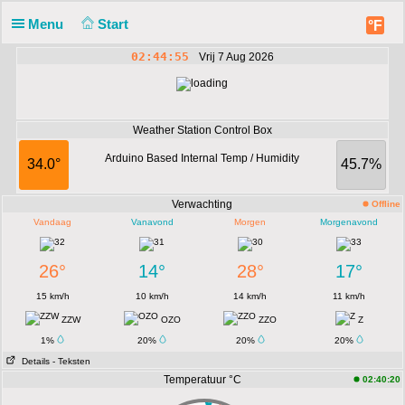
Menu
Start
°F
02:44:55
Vrij 7 Aug 2026
Weather Station Control Box
Arduino Based Internal Temp / Humidity
34.0°
45.7%
Verwachting
Offline
Vandaag
Vanavond
Morgen
Morgenavond
26°
14°
28°
17°
15 km/h
10 km/h
14 km/h
11 km/h
ZZW
OZO
ZZO
Z
1%
20%
20%
20%
Details
- Teksten
Temperatuur °C
02:40:20