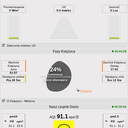
Promieniowanie
UV
Jasność
0 W/m²
0.0 Indeks
0 Lux
Zalecenia indeksu UV
Fazy Księżyca
06:44:28
Wschód
Zachód Księżyca
Księżyca
Dzisiaj
24%
Jutro
17:41
01:57
Luminacja
Następna pełnia
Następny nów
Sierp ubywający
Pią 28 Sie
Śro 12 Sie
Perseids
O Księżycu
- Meteory
Nasz czujnik Davis
06:30:00
91.1
pm10
pm2.5
AQI:
epa
H
AQI
H
AQI
3
3
ug/m
ug/m
31.1
33.6
91.1
31.2