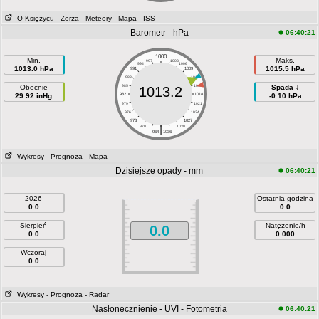
O Księżycu
- Zorza
- Meteory
- Mapa
- ISS
Barometr - hPa
06:40:21
1000
Min.
Maks.
997
1003
994
1006
1013.0 hPa
1015.5 hPa
991
1009
988
1012
Obecnie
985
1015
Spada ↓
1013.2
29.92 inHg
982
1018
-0.10 hPa
979
1021
976
1024
973
1027
|
970
1030
964
1036
Wykresy
- Prognoza
- Mapa
Dzisiejsze opady - mm
06:40:21
2026
Ostatnia godzina
0.0
0.0
Sierpień
Natężenie/h
0.0
0.0
0.000
Wczoraj
0.0
Wykresy
- Prognoza
- Radar
Nasłonecznienie - UVI - Fotometria
06:40:21