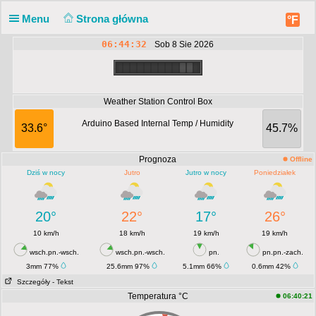
Menu
Strona główna
°F
06:44:32
Sob 8 Sie 2026
Weather Station Control Box
Arduino Based Internal Temp / Humidity
33.6°
45.7%
Prognoza
Offline
Dziś w nocy
Jutro
Jutro w nocy
Poniedziałek
20°
22°
17°
26°
10 km/h
18 km/h
19 km/h
19 km/h
wsch.pn.-wsch.
wsch.pn.-wsch.
pn.
pn.pn.-zach.
3mm 77%
25.6mm 97%
5.1mm 66%
0.6mm 42%
Szczegóły
- Tekst
Temperatura °C
06:40:21