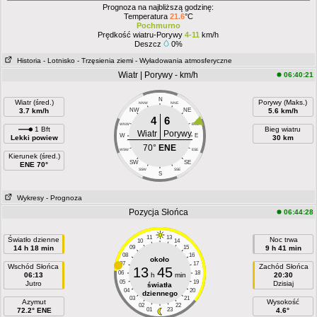
Prognoza na najbliższą godzinę:
Temperatura
21.6
°C
Pochmurno
Prędkość wiatru-Porywy
4-11
km/h
Deszcz
0%
Historia
- Lotnisko
- Trzęsienia ziemi
- Wyładowania atmosferyczne
Wiatr | Porywy - km/h
06:40:21
N
Wiatr (śred.)
Porywy (Maks.)
NNW
NNE
3.7 km/h
NW
NE
5.6 km/h
4
6
WNW
ENE
1 Bft
Bieg wiatru
Wiatr
Porywy
W
E
Lekki powiew
30 km
70°
ENE
WSW
ESE
Kierunek (śred.)
SW
SE
ENE 70°
SSW
SSE
S
Wykresy
- Prognoza
Pozycja Słońca
06:44:28
11
13
Światło dzienne
Noc trwa
10
14
14 h 18 min
09
15
9 h 41 min
08
16
około
07
17
Wschód Słońca
Zachód Słońca
13
45
06
18
06:13
h
min
20:30
05
19
Jutro
Dzisiaj
światła
04
20
dziennego
03
21
Azymut
Wysokość
02
22
72.2° ENE
01
23
4.6°