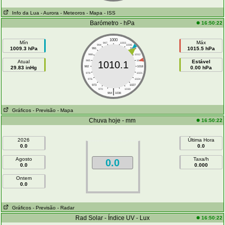
Info da Lua
- Aurora
- Meteoros
- Mapa
- ISS
Barómetro - hPa
16:50:22
1000
Mín
Máx
997
1003
994
1006
1009.3 hPa
1015.5 hPa
991
1009
988
1012
Atual
985
1015
Estável
1010.1
29.83 inHg
982
1018
0.00 hPa
979
1021
976
1024
973
1027
|
970
1030
964
1036
Gráficos
- Previsão
- Mapa
Chuva hoje - mm
16:50:22
2026
Última Hora
0.0
0.0
Agosto
Taxa/h
0.0
0.0
0.000
Ontem
0.0
Gráficos
- Previsão
- Radar
Rad Solar - Índice UV - Lux
16:50:22