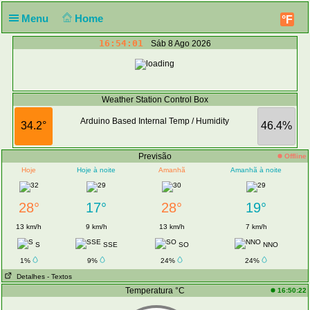
Menu
Home
°F
16:54:01
Sáb 8 Ago 2026
Weather Station Control Box
Arduino Based Internal Temp / Humidity
34.2°
46.4%
Previsão
Offline
Hoje
Hoje à noite
Amanhã
Amanhã à noite
28°
17°
28°
19°
13 km/h
9 km/h
13 km/h
7 km/h
S
SSE
SO
NNO
1%
9%
24%
24%
Detalhes
- Textos
Temperatura °C
16:50:22