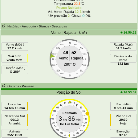
Temperatura
22.1
°C
Pouco Nublado
Vel. Vento-Rajada
12-1
km/h
IUV previsão
2
Chuva
0%
Histórico
- Aeroporto
- Sismos
- Descargas
Vento | Rajada - km/h
16:50:22
N
Vento (Méd )
Rajada (Máx)
NNO
NNL
17.2 km/h
NO
NL
51.9 km/h
48
52
ONO
LNL
6 Bft
Distância do
Vento
Rajada
O
E
Vento forte
vento
142 km
280°
O
OSO
LSL
Direção (Méd )
SO
SL
O 280°
SSO
SSL
S
Gráficos
- Previsão
Posição do Sol
16:53:57
11
13
Luz solar
Escuridão
10
14
14 hrs 18 min
09
15
9 hrs 41 min
08
16
Estimado
07
17
Nascer do Sol
Pôr do Sol
3
36
06
18
06:13
hrs
min
20:30
05
19
Amanhã
Hoje
De Luz Solar
04
20
03
21
Azimute
Elevação
02
22
255° OSO
01
23
37.4°