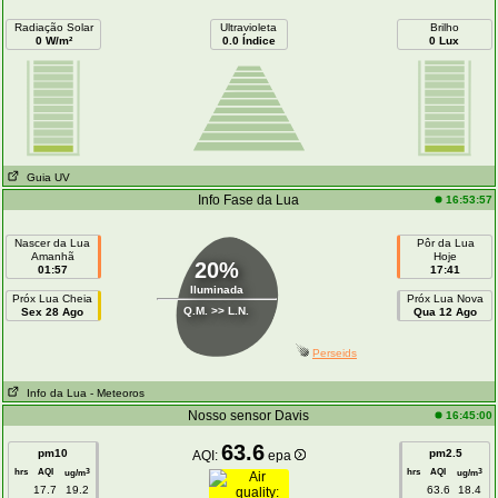
Radiação Solar
Ultravioleta
Brilho
0 W/m²
0.0 Índice
0 Lux
Guia UV
Info Fase da Lua
16:53:57
Nascer da Lua
Pôr da Lua
Amanhã
Hoje
20%
01:57
17:41
Iluminada
Próx Lua Cheia
Próx Lua Nova
Q.M. >> L.N.
Sex 28 Ago
Qua 12 Ago
Perseids
Info da Lua
- Meteoros
Nosso sensor Davis
16:45:00
63.6
pm10
pm2.5
AQI:
epa
hrs
AQI
hrs
AQI
3
3
ug/m
ug/m
17.7
19.2
63.6
18.4