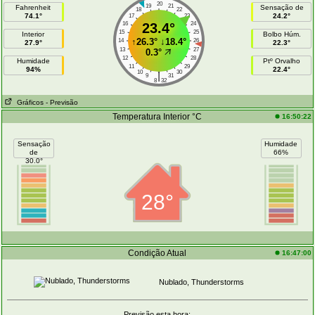
20
19
21
Fahrenheit
Sensação de
18
22
74.1°
24.2°
17
23
16
23.4°
24
15
25
Interior
Bolbo Húm.
↑
26.3°
↓
18.4°
14
26
27.9°
22.3°
13
27
0.3°
12
28
Humidade
Ptº Orvalho
11
29
94%
22.4°
10
30
|
9
31
8
32
Gráficos
- Previsão
Temperatura Interior °C
16:50:22
Sensação
Humidade
de
66%
30.0°
28°
Condição Atual
16:47:00
Nublado, Thunderstorms
Previsão esta hora: