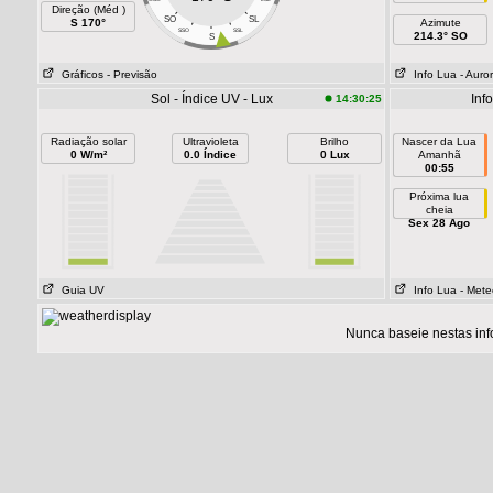
Direção (Méd )
SO
SL
S 170°
Azimute
SSO
SSL
214.3° SO
S
Gráficos
- Previsão
Info Lua
- Auro
Sol - Índice UV - Lux
Inf
14:30:25
Radiação solar
Ultravioleta
Brilho
Nascer da Lua
0 W/m²
0.0 Índice
0 Lux
Amanhã
00:55
Próxima lua
cheia
Sex 28 Ago
Guia UV
Info Lua
- Mete
Nunca baseie nestas inf