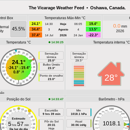
The Vicarage Weather Feed • Oshawa, Canada.
trol Box
Temperaturas Máx-Min °C
24.1°
19.4°
14:30
Hoje
06:05
0.0
mm
ternal
45.5%
34.4°
13.5°
3
Agosto
4
ty
2026
37.4°
-22.3°
14 Jul
2026
24 Jan
Temperatura °C
Temperatura interna °C
14:30:25
20
19
21
Sensação
Sensação
18
22
térmica
térmica
17
23
16
24.1°
24
25.0°
29.5°
15
25
Bulbo Úmido
↑
24.1°
↓
19.4°
14
26
23.3°
13
27
0.8°
28°
12
28
Ponto de orvalho
11
29
23.0°
10
30
|
9
31
8
32
isão
Posição do Sol
Barômetro - hPa
14:33:47
1000
11
13
Escuridão
Min
10
14
997
1003
994
1006
09
15
9 hrs 39 min
1018.1 hPa
991
1009
08
16
988
1012
Estimado
07
17
Pôr do Sol
Atual
985
1015
1018.1
5
57
06
18
hrs
min
20:31
30.06 inHg
982
1018
05
19
Hoje
979
1021
Da luz do dia