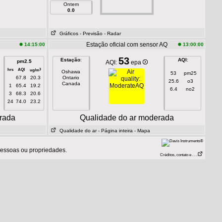
Ontem
0.0
Gráficos
- Previsão
- Radar
Estação oficial com sensor AQ
14:15:00
13:00:00
53
Estação
:
AQI
:
pm2.5
AQI:
epa
hrs
AQI
3
ug/m
Oshawa
53
pm25
67.8
20.3
Ontario
25.6
o3
Canada
1
65.4
19.2
6.4
no2
3
68.3
20.6
24
74.0
23.2
rada
Qualidade do ar moderada
Qualidade do ar
- Página inteira
- Mapa
pessoas ou propriedades.
Créditos, contato e . . .