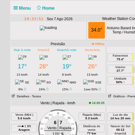
Menu
Home
14:33:51
Weather Station Con
Sex 7 Ago 2026
Arduino Based In
34.0°
Temp / Humidi
Previsão
Offline
Hoje à noite
Amanhã
Amanhã noite
Sexta-feira
Fahrenheit
75.4°
17°
28°
19°
26°
Interno
27.7°
13 km/h
14 km/h
8 km/h
13 km/h
Umidade
94% ↑
SE
SO
NNO
SSE
9%
24%
15%
1mm 50%
Detalhes
- Textos
Gráficos
- Prev
Vento | Rajada - km/h
14:30:25
N
Vento (Méd )
Rajada (Max)
Luz do dia
NNO
NNL
5.6 km/h
NO
NL
9.3 km/h
14 hrs 20 min
6
7
ONO
LNL
1 Bft
Distância do
Nascer do Sol
Vento
Rajada
O
E
Aragem
vento
06:12
77 km
Amanhã
170°
S
OSO
LSL