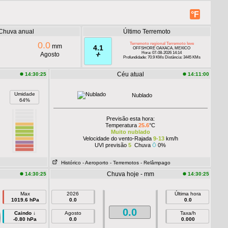
°F
Chuva anual
Último Terremoto
0.0
Terremoto regional Terremoto leve
mm
4.1
OFFSHORE OAXACA, MEXICO
Hora: 07-08-2026 14:14
Agosto
Profundidade: 70.9 KMs Distância: 3445 KMs
Céu atual
14:30:25
14:11:00
Umidade
Nublado
64%
Previsão esta hora:
Temperatura
25.6
°C
Muito nublado
Velocidade do vento-Rajada
9-13
km/h
UVI previsão
5
Chuva
0%
Histórico
- Aeroporto
- Terremotos
- Relâmpago
Chuva hoje - mm
14:30:25
14:30:25
Max
2026
Última hora
1019.6 hPa
0.0
0.0
0.0
Caindo ↓
Agosto
Taxa/h
-0.80 hPa
0.0
0.000