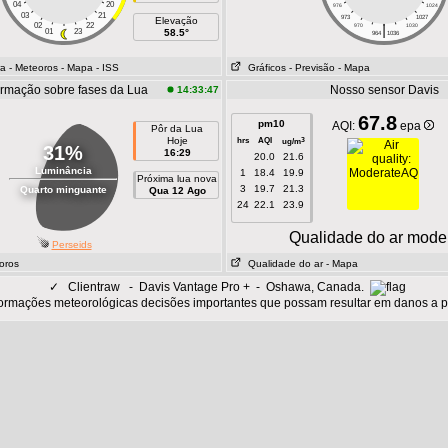
04
20
976
1024
03
21
973
1027
Elevação
02
22
|
970
1030
01
23
58.5°
964
1036
ra
- Meteoros
- Mapa
- ISS
Gráficos
- Previsão
- Mapa
ormação sobre fases da Lua
Nosso sensor Davis
14:33:47
67.8
pm10
AQI:
epa
Pôr da Lua
Hoje
hrs
AQI
3
ug/m
31%
16:29
20.0
21.6
Luminância
1
18.4
19.9
Próxima lua nova
3
19.7
21.3
Quarto minguante
Qua 12 Ago
24
22.1
23.9
Qualidade do ar mode
Perseids
oros
Qualidade do ar
- Mapa
✓
Clientraw - Davis Vantage Pro + - Oshawa, Canada.
ormações meteorológicas decisões importantes que possam resultar em danos a 