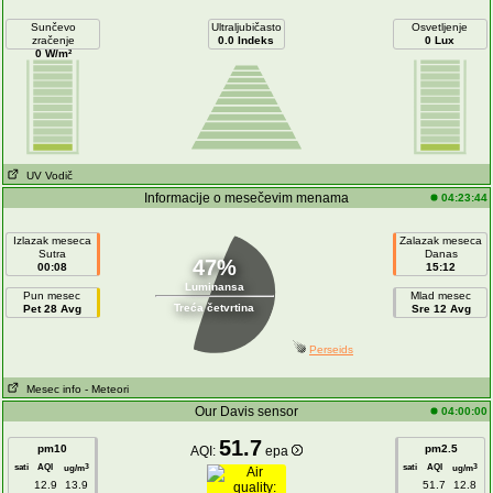
Sunčevo
Ultraljubičasto
Osvetljenje
zračenje
0.0 Indeks
0 Lux
0 W/m²
UV Vodič
Informacije o mesečevim menama
04:23:44
Izlazak meseca
Zalazak meseca
Sutra
Danas
47%
00:08
15:12
Luminansa
Pun mesec
Mlad mesec
Treća četvrtina
Pet 28 Avg
Sre 12 Avg
Perseids
Mesec info
- Meteori
Our Davis sensor
04:00:00
51.7
pm10
pm2.5
AQI:
epa
sati
AQI
sati
AQI
3
3
ug/m
ug/m
12.9
13.9
51.7
12.8