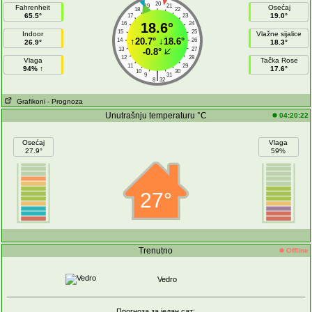
20
19
21
Fahrenheit
Osećaj
18
22
65.5°
19.0°
17
23
16
18.6°
24
15
25
Indoor
Vlažne sijalice
↑
20.7°
↓
18.6°
14
26
26.9°
18.3°
13
27
-0.8°
12
28
Vlaga
Tačka Rose
11
29
94% ↑
17.6°
10
30
|
9
31
8
32
Grafikoni
- Prognoza
Unutrašnju temperaturu °C
04:20:22
Osećaj
Vlaga
27.9°
59%
27°
Trenutno
Offline
Vedro
Прогноза за један сат: