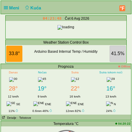
Meni
Kuća
°F
04:23:48
Čet 6 Avg 2026
Weather Station Control Box
Arduino Based Internal Temp / Humidity
33.8°
41.5%
Prognoza
Offline
Danas
Noćas
Sutra
Sutra tokom noći
28°
19°
22°
16°
12 km/h
9 km/h
16 km/h
13 km/h
SE
ENE
ENE
N
11%
0.6mm 46%
12mm 82%
24%
Detalje
- Tekstove
Temperatura °C
04:20:22