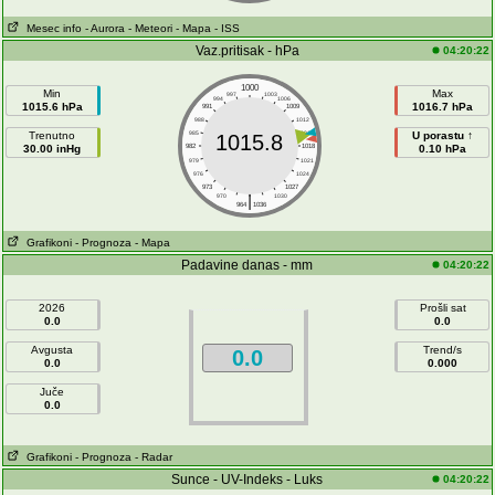
Mesec info
- Aurora
- Meteori
- Mapa
- ISS
Vaz.pritisak - hPa
04:20:22
1000
Min
Max
997
1003
994
1006
1015.6 hPa
1016.7 hPa
991
1009
988
1012
Trenutno
985
1015
U porastu ↑
1015.8
30.00 inHg
982
1018
0.10 hPa
979
1021
976
1024
973
1027
|
970
1030
964
1036
Grafikoni
- Prognoza
- Mapa
Padavine danas - mm
04:20:22
2026
Prošli sat
0.0
0.0
Avgusta
Trend/s
0.0
0.0
0.000
Juče
0.0
Grafikoni
- Prognoza
- Radar
Sunce - UV-Indeks - Luks
04:20:22