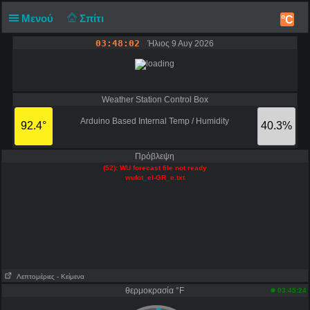
Μενού
Σπίτι
°C
03:48:02
Ήλιος 9 Αυγ 2026
Weather Station Control Box
Arduino Based Internal Temp / Humidity
92.4°
40.3%
Πρόβλεψη
(52): WU forecast file not ready
wufct_el-GR_e.txt
Λεπτομέριες
- Κείμενα
θερμοκρασία °F
03:45:24