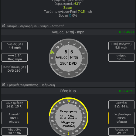
θερμοκρασία
63
°F
Σαφή
Ταχύτητα ανέμου-Ριπή
7-15
mph
Βροχή
0%
Ιστορία
- Aεροδρόμιο
- Σεισμοί
- Αστραπή
Ανεμος | Ριπή - mph
03:45:24
V
Ανεμος (Μ.)
Ριπή (Μέγιστη)
VVD
VVA
4.6 mph
VD
VA
5.8 mph
5
5
DVD
AVA
1 Bft
ανέμου
Ανεμος
Ριπή
D
E
Φως αέρα
17 mi
290°
DVD
DND
ANA
Κατεύθυνση (Μ.)
ND
NA
DVD 290°
NND
NNA
N
Γραφικές παραστάσεις
- Πρόβλεψη
Θέση Κυρ
03:47:58
11
13
Φως ημέρας
Σκοτάδι
10
14
14 Ω. 15 λ.
09
15
9 Ω. 44 λ.
08
16
Εκτιμώμενη
07
17
Ανατολή
ηλιοβασίλεμα
2
25
06
18
06:13
Ω.
λ.
20:28
05
19
σήμερα
σήμερα
Μέχρι την
04
20
ανατολή
03
21
Aζιμούθιο
Ανύψωση
02
22
38.1° VA
01
23
-21.6°