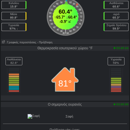
60
58
62
Κελσίου
Αισθάνεται
56
64
15.8°
60.6°
54
66
52
60.4°
68
50
70
Μέσα
υγρό
↑
65.7°
↓
60.4°
48
72
80.8°
60.3°
46
74
-0.9°
44
76
Υγρασία
Σημείο δρόσου
42
78
97% ↓
59.5°
40
80
|
38
82
36
84
Γραφικές παραστάσεις
- Πρόβλεψη
Θερμοκρασία εσωτερικού χώρου °F
03:45:24
Αισθάνεται
Υγρασία
82.6°
59%
81°
Ο σημερινός ουρανός
03:00:00
Σαφή
Πρόβλεψη μίας ώρας: