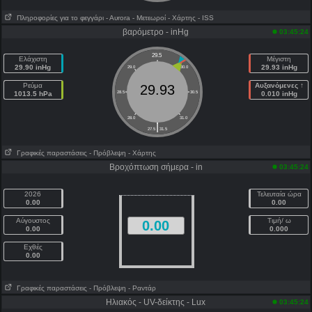
Πληροφορίες για το φεγγάρι
- Αυrora
- Μετεωροί
- Χάρτης
- ISS
βαρόμετρο - inHg
03:45:24
29.5
Ελάχιστη
Μέγιστη
29.90 inHg
29.93 inHg
29.0
30.0
Ρεύμα
Αυξανόμενες ↑
29.93
1013.5 hPa
28.5
30.5
0.010 inHg
28.0
31.0
|
27.5
31.5
Γραφικές παραστάσεις
- Πρόβλεψη
- Χάρτης
Βροχόπτωση σήμερα - in
03:45:24
2026
Τελευταία ώρα
0.00
0.00
Αύγουστος
Τιμή/ ω
0.00
0.00
0.000
Εχθές
0.00
Γραφικές παραστάσεις
- Πρόβλεψη
- Ραντάρ
Ηλιακός - UV-δείκτης - Lux
03:45:24