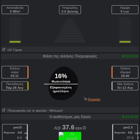
Ακτινοβολία
Υπεριώδης
Λάμψη
0 W/m²
0.0 Δείκτης
0 Lux
UV Γύρισε
Φάση της σελήνης Πληροφορίες
03:47:58
Σελήνη
Σελήνη
αύριο
σήμερα
16%
03:11
18:40
Φωτεινότητα
Πανσέληνος
Νέα Σελήνη
Εξαφανισμένη
Παρ 28 Αυγ
Τετ 12 Αυγ
ημισέληνο
Perseids
Πληροφορίες για το φεγγάρι
- Μετεωροί
Ο αισθητήρας μας Davis
03:45:00
37.6
pm10
pm2.5
AQI:
epa
Φαρενάιτ
AQI
Φαρενάιτ
AQI
3
ug/m
ug/
8.8
9.5
37.6
9