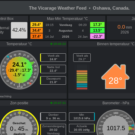
The Vicarage Weather Feed • Oshawa, Canada.
trol Box
Max-Min Temperatuur °C
Ja
29.4°
17.3°
19:15
Vandaag
06:20
0.0
mm
ternal
42.4%
34.4°
13.5°
3
Augustus
4
ty
2026
37.4°
-22.3°
14 Jul
2026
24 Jan
Temperatuur °C
Binnen temperatuur °C
19:45:22
20
19
21
Voelt als
Voelt als
18
22
24.8°
29.2°
17
23
16
24.1°
24
15
25
Natte bol
↑
29.4°
↓
17.3°
14
26
22.4°
13
27
-1.5°
28°
12
28
Dauwpunt
11
29
21.8°
10
30
|
9
31
8
32
wachting
Zon positie
Barometer - hPa
19:47:31
1000
11
13
Donker
Min
10
14
997
1003
994
1006
09
15
9 u. 36 m.
1015.6 hPa
991
1009
08
16
988
1012
Geschat:
07
17
Zonsondergang
Actuele
985
1015
1017.5
0
45
06
18
u.
m.
20:32
30.05 inHg
982
1018
05
19
Vandaag
979
1021
daglicht