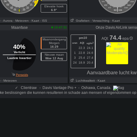
04
20
976
1024
03
21
973
1027
Elevatie hoek
02
22
|
970
1030
01
23
6.9°
964
1036
e
- Aurora
- Meteoren
- Kaart
- ISS
Grafieken
- Verwachting
- Kaart
Maanfase
Onze Davis AirLink sens
19:47:31
74.4
pm10
AQI:
epa
Maanondergang
Morgen
uren
AQI
3
ug/m
40%
16:29
22.3
24.1
Verlicht
1
22.8
24.6
Nieuwe maan
3
25.4
27.4
Laatste kwartier
Woe 12 Aug
24
18.9
20.4
Aanvaardbare lucht kwa
Perseids
e
- Meteoren
Luchtkwaliteit
- Kaart
✓
Clientraw - Davis Vantage Pro + - Oshawa, Canada.
ijke beslissingen die kunnen resulteren in schade aan mensen of eigendommen op 