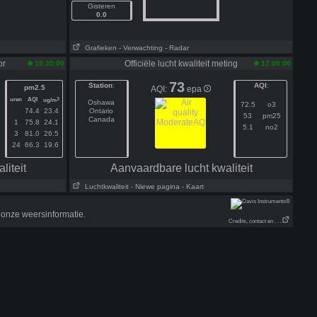
Gisteren
0.0
Grafieken
- Verwachting
- Radar
or
Officiële lucht kwaliteit meting
19:30:00
17:00:00
73
Station
:
AQI
:
pm2.5
AQI:
epa
uren
AQI
3
ug/m
Oshawa
72.5
o3
74.4
23.4
Ontario
53
pm25
Canada
1
75.8
24.1
5.1
no2
3
81.0
26.5
24
66.3
19.6
liteit
Aanvaardbare lucht kwaliteit
Luchtkwaliteit
- Niewe pagina
- Kaart
onze weersinformatie.
Credits, contact en . . .