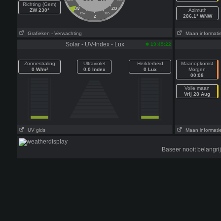
Richting (Gem)
ZW
ZO
ZW 230°
Azimuth
ZZW
ZZO
286.1° WNW
Z
Grafieken
- Verwachting
Maan informati
Solar - UV-Index - Lux
19:45:22
Zonnestraling
Ultraviolet
Herlderheid
Maanopkomst
0 W/m²
0.0 Index
0 Lux
Morgen
00:08
Volle maan
Vrij 28 Aug
UV gids
Maan informati
Baseer nooit belangr