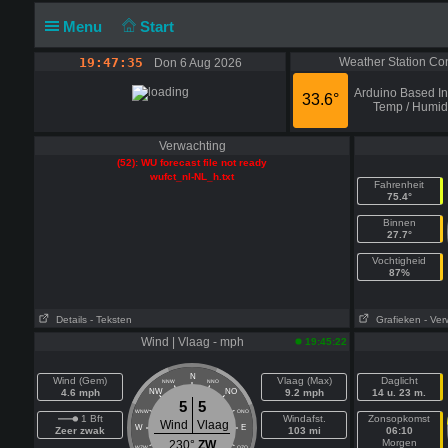
Menu
Start
19:47:35
Weather Station Con
Don 6 Aug 2026
Arduino Based In
33.6°
Temp / Humidi
Verwachting
(52): WU forecast file not ready
wufct_nl-NL_h.txt
Fahrenheit
75.4°
Binnen
27.7°
Vochtigheid
87%
Details
- Teksten
Grafieken
- Ver
Wind | Vlaag - mph
19:45:22
N
Wind (Gem)
Vlaag (Max)
Daglicht
NNW
NNO
4.6 mph
NW
NO
9.2 mph
14 u. 23 m.
5
5
WNW
ONO
1 Bft
Windafst.
Zonsopkomst
Wind
Vlaag
W
E
Zeer zwak
103 mi
06:10
Morgen
230°
ZW
WZW
OZO