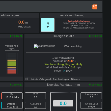
°F
arlijkse regen
Laatste aardbeving
0.0
Regionale Lichte beving
mm
4
OFF COAST OF CHIAPAS, MEXICO
Tijd: 06-08-2026 17:31
Augustus
Diepte: 8.3 KMs Afstand: 2226 Mijlen
Huidige Situatie
19:45:22
19:00:00
Vochtigheid
Wat bewolking
61%
1 uur verwachting:
Temperatuur
23.8
°C
Wat bewolking, Regen Likely
Wind Snelheid-Vlaag
2-6
mph
Regen
100%
Historie
- Vliegveld
- Aardbevingen
- Bliksem
Neerslag Vandaag - mm
19:45:22
19:45:22
Max
2026
Laatste uur
1018.0 hPa
0.0
0.0
0.0
Dalend ↓
Augustus
Snelh. /uur
-0.10 hPa
0.0
0.000