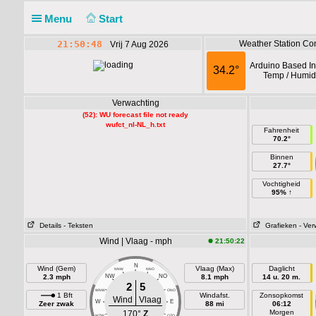
Menu
Start
21:50:48
Weather Station Con
Vrij 7 Aug 2026
Arduino Based In
34.2°
Temp / Humidi
Verwachting
(52): WU forecast file not ready
wufct_nl-NL_h.txt
Fahrenheit
70.2°
Binnen
27.7°
Vochtigheid
95% ↑
Details
- Teksten
Grafieken
- Ver
Wind | Vlaag - mph
21:50:22
N
Wind (Gem)
Vlaag (Max)
Daglicht
NNW
NNO
2.3 mph
NW
NO
8.1 mph
14 u. 20 m.
2
5
WNW
ONO
1 Bft
Windafst.
Zonsopkomst
Wind
Vlaag
W
E
Zeer zwak
88 mi
06:12
Morgen
170°
Z
WZW
OZO