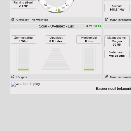
Richting (Gem)
ZW
ZO
Z 170°
Azimuth
ZZW
ZZO
308.1° NW
Z
Grafieken
- Verwachting
Maan informati
Solar - UV-Index - Lux
21:50:22
Zonnestraling
Ultraviolet
Herlderheid
Maanopkomst
0 W/m²
0.0 Index
0 Lux
Morgen
00:55
Volle maan
Vrij 28 Aug
UV gids
Maan informati
Baseer nooit belangr