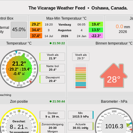
The Vicarage Weather Feed • Oshawa, Canada.
trol Box
Max-Min Temperatuur °C
Ja
29.2°
19.4°
19:20
Vandaag
06:05
0.0
mm
ternal
45.0%
34.4°
13.5°
3
Augustus
4
ty
2026
37.4°
-22.3°
14 Jul
2026
24 Jan
Temperatuur °C
Binnen temperatuur °C
21:50:22
20
19
21
Voelt als
Voelt als
18
22
21.9°
29.5°
17
23
16
21.2°
24
15
25
Natte bol
↑
29.2°
↓
19.4°
14
26
20.4°
13
27
-0.4°
28°
12
28
Dauwpunt
11
29
20.4°
10
30
|
9
31
8
32
wachting
Zon positie
Barometer - hPa
21:50:44
1000
11
13
Donker
Min
10
14
997
1003
994
1006
09
15
9 u. 39 m.
1015.5 hPa
991
1009
08
16
988
1012
Geschat:
07
17
Zonsondergang
Actuele
985
1015
1016.3
8
21
06
18
u.
m.
20:30
30.01 inHg
982
1018
05
19
Morgen
979
1021
Tot zonsopkomst