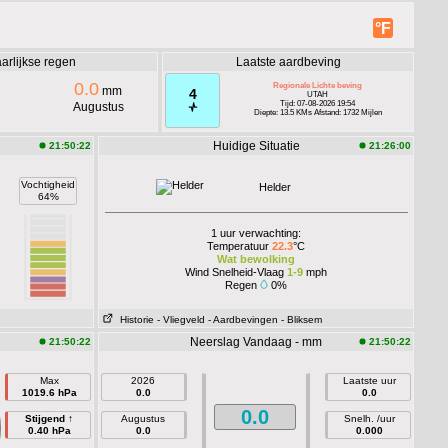
°F
arlijkse regen
Laatste aardbeving
0.0
Regionale Lichte beving
mm
4
UTAH
Tijd: 07-08-2026 19:54
Augustus
Diepte: 13.5 KMs Afstand: 1732 Mijlen
Huidige Situatie
21:50:22
21:26:00
Vochtigheid
Helder
64%
1 uur verwachting:
Temperatuur
22.3
°C
Wat bewolking
Wind Snelheid-Vlaag
1-9
mph
Regen
0%
Historie
- Vliegveld
- Aardbevingen
- Bliksem
Neerslag Vandaag - mm
21:50:22
21:50:22
Max
2026
Laatste uur
1019.6 hPa
0.0
0.0
0.0
Stijgend ↑
Augustus
Snelh. /uur
0.40 hPa
0.0
0.000