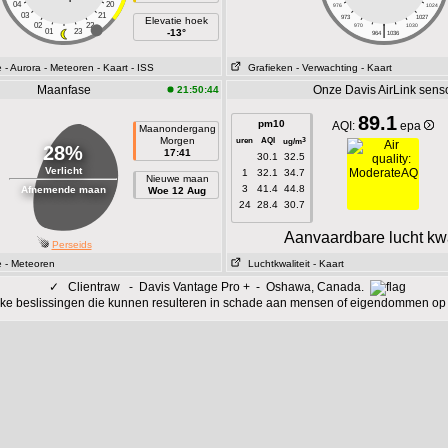
04
20
976
1024
03
21
973
1027
Elevatie hoek
02
22
|
970
1030
01
23
-13°
964
1036
e
- Aurora
- Meteoren
- Kaart
- ISS
Grafieken
- Verwachting
- Kaart
Maanfase
Onze Davis AirLink sens
21:50:44
89.1
pm10
AQI:
epa
Maanondergang
Morgen
uren
AQI
3
ug/m
28%
17:41
30.1
32.5
Verlicht
1
32.1
34.7
Nieuwe maan
3
41.4
44.8
Afnemende maan
Woe 12 Aug
24
28.4
30.7
Aanvaardbare lucht kwa
Perseids
e
- Meteoren
Luchtkwaliteit
- Kaart
✓
Clientraw - Davis Vantage Pro + - Oshawa, Canada.
ijke beslissingen die kunnen resulteren in schade aan mensen of eigendommen op 