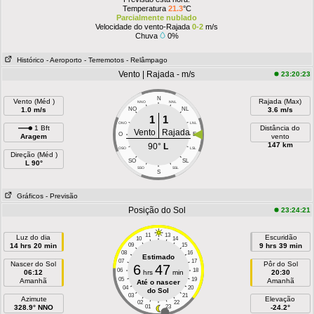
Temperatura
21.3
°C
Parcialmente nublado
Velocidade do vento-Rajada
0-2
m/s
Chuva
0%
Histórico
- Aeroporto
- Terremotos
- Relâmpago
Vento | Rajada - m/s
23:20:23
N
Vento (Méd )
Rajada (Max)
NNO
NNL
1.0 m/s
NO
NL
3.6 m/s
1
1
ONO
LNL
1 Bft
Distância do
Vento
Rajada
O
E
Aragem
vento
147 km
90°
L
OSO
LSL
Direção (Méd )
SO
SL
L 90°
SSO
SSL
S
Gráficos
- Previsão
Posição do Sol
23:24:21
11
13
Luz do dia
Escuridão
10
14
14 hrs 20 min
09
15
9 hrs 39 min
08
16
Estimado
07
17
Nascer do Sol
Pôr do Sol
6
47
06
18
06:12
hrs
min
20:30
05
19
Amanhã
Amanhã
Até o nascer
04
20
do Sol
03
21
Azimute
Elevação
02
22
328.9° NNO
01
23
-24.2°