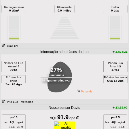
Radiação solar
Ultravioleta
Brilho
0 W/m²
0.0 Índice
0 Lux
Guia UV
Informação sobre fases da Lua
23:24:21
Nascer da Lua
Pôr da Lua
Amanhã
Amanhã
27%
00:55
17:41
Luminância
Próxima lua
Próxima lua nova
Minguante côncava
cheia
Qua 12 Ago
Sex 28 Ago
Perseids
Info Lua
- Meteoros
Nosso sensor Davis
23:15:00
91.9
pm10
pm2.5
AQI:
epa
hrs
AQI
hrs
AQI
3
3
ug/m
ug/m
31.4
33.9
91.9
31.6