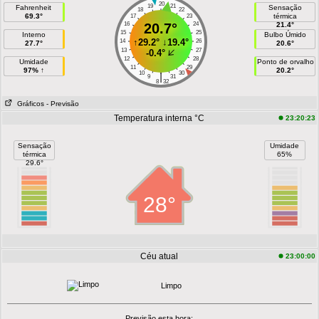
20
19
21
Fahrenheit
Sensação
18
22
69.3°
térmica
17
23
16
20.7°
24
21.4°
15
25
Interno
Bulbo Úmido
↑
29.2°
↓
19.4°
14
26
27.7°
20.6°
13
27
-0.4°
12
28
Umidade
Ponto de orvalho
11
29
97% ↑
20.2°
10
30
|
9
31
8
32
Gráficos
- Previsão
Temperatura interna °C
23:20:23
Sensação
Umidade
térmica
65%
29.6°
28°
Céu atual
23:00:00
Limpo
Previsão esta hora: