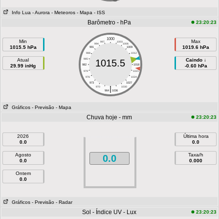
Info Lua
- Aurora
- Meteoros
- Mapa
- ISS
Barômetro - hPa
23:20:23
1000
Min
Max
997
1003
994
1006
1015.5 hPa
1019.6 hPa
991
1009
988
1012
Atual
985
1015
Caindo ↓
1015.5
29.99 inHg
982
1018
-0.60 hPa
979
1021
976
1024
973
1027
|
970
1030
964
1036
Gráficos
- Previsão
- Mapa
Chuva hoje - mm
23:20:23
2026
Última hora
0.0
0.0
Agosto
Taxa/h
0.0
0.0
0.000
Ontem
0.0
Gráficos
- Previsão
- Radar
Sol - Índice UV - Lux
23:20:23