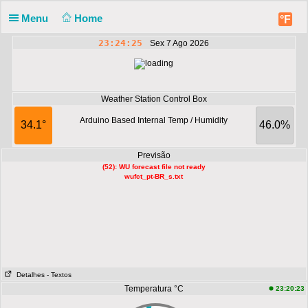
Menu
Home
°F
23:24:25
Sex 7 Ago 2026
Weather Station Control Box
Arduino Based Internal Temp / Humidity
34.1°
46.0%
Previsão
(52): WU forecast file not ready
wufct_pt-BR_s.txt
Detalhes
- Textos
Temperatura °C
23:20:23