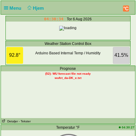
Menu
Hjem
°C
04:30:34
Tor 6 Aug 2026
Weather Station Control Box
Arduino Based Internal Temp / Humidity
92.8°
41.5%
Prognose
(52): WU forecast file not ready
wufct_da-DK_e.txt
Detaljer
- Tekster
Temperatur °F
04:30:27