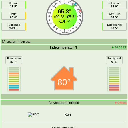
60
58
62
Celsius
Føles som
56
64
18.5°
66.0°
54
66
52
65.3°
68
50
70
Inde
Wet Bulb
↑
69.3°
↓
65.3°
48
72
80.4°
64.9°
46
74
-1.4°
44
76
Fugtighed
Duggpunkt
42
78
94% ↑
63.5°
40
80
|
38
82
36
84
Grafer
- Prognose
Indetemperatur °F
04:30:27
Føles som
Fugtighed
82.2°
59%
80°
Nuværende forhold
Offline
Klart
1 times prognose: