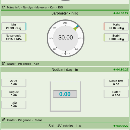
Måne info
- Nordlys
- Meteorer
- Kort
- ISS
Barometer - inHg
04:30:27
29.5
Min
Maks
29.99 inHg
30.02 inHg
29.0
30.0
Nuværende
Stabil
30.00
1015.9 hPa
28.5
30.5
0.000 inHg
28.0
31.0
|
27.5
31.5
Grafer
- Prognose
- Kort
Nedbør i dag - in
04:30:27
2026
Sidste time
0.00
0.00
August
Rate/t
0.00
0.00
0.000
I går
0.00
Grafer
- Prognose
- Radar
Sol - UV-Indeks - Lux
04:30:27