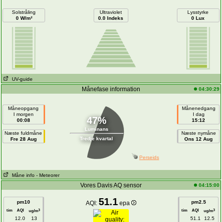
Solstråling
Ultraviolet
Lysstyrke
0 W/m²
0.0 Indeks
0 Lux
UV-guide
Månefase information
04:30:29
Måneopgang
Månenedgang
I morgen
I dag
47%
00:08
15:12
Luminans
Næste fuldmåne
Næste nymåne
Tredje kvartal
Fre 28 Aug
Ons 12 Aug
Perseids
Måne info
- Meteorer
Vores Davis AQ sensor
04:15:00
51.1
pm10
pm2.5
AQI:
epa
tim
AQI
tim
AQI
3
3
ug/m
ug/m
12.0
13
51.1
12.5