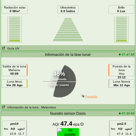
Radiación solar
Ultravioleta
Brillo
0 W/m²
0.0 Índice
0 Lux
Guía UV
Información de la fase lunar
07:47:59
Salida de la luna
Puesta de la
Mañana
luna
46%
00:08
Hoy
15:12
Iluminada
Luna llena
Luna Nueva
Tercer cuarto
Vie 28 Ago
Mie 12 Ago
Perseids
Información de la luna
- Meteoritos
Nuestro sensor Davis
07:30:00
47.4
pm10
pm2.5
AQI:
epa
hrs.
AQI
hrs.
AQI
3
3
ug/m
ug/m
10.8
11.7
47.4
11.4