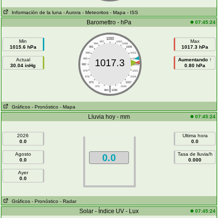
Información de la luna
- Aurora
- Meteoritos
- Mapa
- ISS
Baromettro - hPa
07:45:24
1000
Min
Max
997
1003
994
1006
1015.6 hPa
1017.3 hPa
991
1009
988
1012
Actual
985
1015
Aumentando ↑
1017.3
30.04 inHg
982
1018
0.80 hPa
979
1021
976
1024
973
1027
|
970
1030
964
1036
Gráficos
- Pronóstico
- Mapa
Lluvia hoy - mm
07:45:24
2026
Ultima hora
0.0
0.0
Agosto
Tasa de lluvia/h
0.0
0.0
0.000
Ayer
0.0
Gráficos
- Pronóstico
- Radar
Solar - Índice UV - Lux
07:45:24