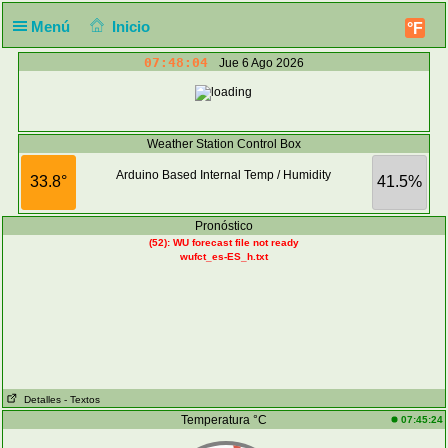
Menú
Inicio
°F
07:48:04
Jue 6 Ago 2026
Weather Station Control Box
Arduino Based Internal Temp / Humidity
33.8°
41.5%
Pronóstico
(52): WU forecast file not ready
wufct_es-ES_h.txt
Detalles
- Textos
Temperatura °C
07:45:24