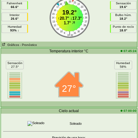
20
19
21
Fahrenheit
Sensación
18
22
66.6°
19.6°
17
23
16
19.2°
24
15
25
Interior
Bulbo húm.
↑
20.7°
↓
17.3°
14
26
26.6°
18.2°
13
27
1.7°
12
28
Humedad
Punto de rocío
11
29
93% ↓
18.0°
10
30
|
9
31
8
32
Gráficos
- Pronóstico
Temperatura interior °C
07:45:24
Sensación
Humedad
27.5°
58%
27°
Cielo actual
07:00:00
Soleado
Previsión de una hora: