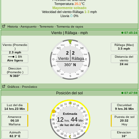
Temperatura
20.1
°C
Mayormente soleado
Velocidad del viento-Ráfaga
1-3
mph
Lluvia
0%
Historia
- Aeropuerto
- Terremoto
- Tormenta de rayos
Viento | Ráfaga - mph
07:45:24
N
Viento (Promedio
Ráfaga (Max)
NNO
NNE
)
NO
NE
3.5 mph
2
2
2.3 mph
ONO
ENE
1 Bft
Distancia del
Viento
Ráfaga
O
E
Aire ligero
viento
24 mi
360°
N
OSO
ESE
Direccion
SO
SE
(Promedio )
SSO
SSE
N 360°
S
Gráficos
- Pronóstico
Posición del sol
07:47:59
11
13
Luz del dia
Oscuridad
10
14
14 hrs.23 Min
09
15
9 hrs.36 Min
08
16
Estimada
07
17
Amanece
Puesta de sol
12
44
06
18
06:10
hrs.
Min
20:32
05
19
Mañana
Hoy
de luz del día
04
20
03
21
Azimuth
Elevacion
02
22
82.3° E
01
23
16°