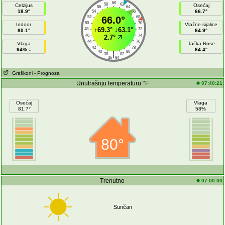
60
58
62
Celzijus
Osećaj
56
64
18.9°
66.7°
54
66
52
66.0°
68
50
70
Indoor
Vlažne sijalice
↑
69.3°
↓
63.1°
48
72
80.1°
64.9°
46
74
2.7°
44
76
Vlaga
Tačka Rose
42
78
94% ↓
64.4°
40
80
|
38
82
36
84
Grafikoni
- Prognoza
Unutrašnju temperaturu °F
07:40:21
Osećaj
Vlaga
81.7°
58%
80°
Trenutno
07:00:00
Sunčan