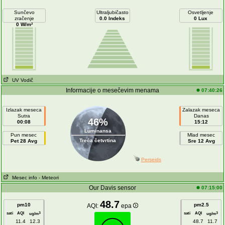
Sunčevo
Ultraljubičasto
Osvetljenje
zračenje
0.0 Indeks
0 Lux
0 W/m²
UV Vodič
Informacije o mesečevim menama
07:40:26
Izlazak meseca
Zalazak meseca
Sutra
Danas
46%
00:08
15:12
Luminansa
Pun mesec
Mlad mesec
Treća četvrtina
Pet 28 Avg
Sre 12 Avg
Perseids
Mesec info
- Meteori
Our Davis sensor
07:15:00
48.7
pm10
pm2.5
AQI:
epa
sati
AQI
sati
AQI
3
3
ug/m
ug/m
11.4
12.3
48.7
11.7