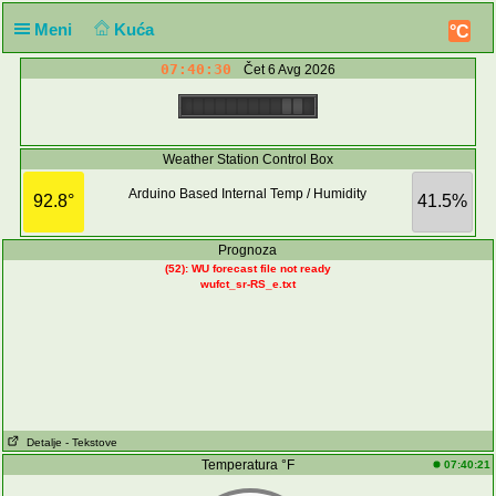
Meni
Kuća
°C
07:40:30
Čet 6 Avg 2026
Weather Station Control Box
Arduino Based Internal Temp / Humidity
92.8°
41.5%
Prognoza
(52): WU forecast file not ready
wufct_sr-RS_e.txt
Detalje
- Tekstove
Temperatura °F
07:40:21