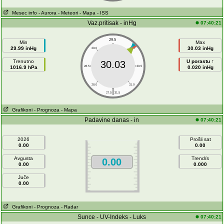
Mesec info
- Aurora
- Meteori
- Mapa
- ISS
Vaz.pritisak - inHg
07:40:21
29.5
Min
Max
29.99 inHg
30.03 inHg
29.0
30.0
Trenutno
U porastu ↑
30.03
1016.9 hPa
28.5
30.5
0.020 inHg
28.0
31.0
|
27.5
31.5
Grafikoni
- Prognoza
- Mapa
Padavine danas - in
07:40:21
2026
Prošli sat
0.00
0.00
Avgusta
Trend/s
0.00
0.00
0.000
Juče
0.00
Grafikoni
- Prognoza
- Radar
Sunce - UV-Indeks - Luks
07:40:21