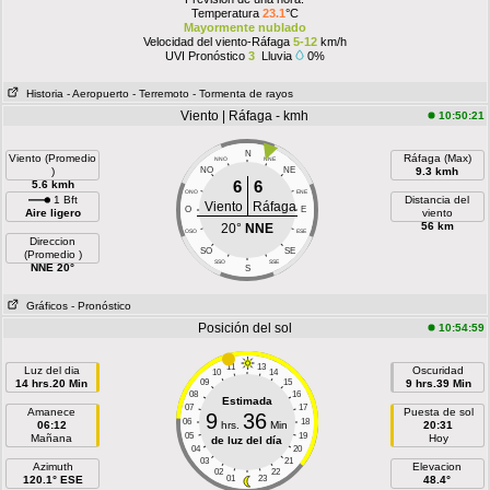
Temperatura
23.1
°C
Mayormente nublado
Velocidad del viento-Ráfaga
5-12
km/h
UVI Pronóstico
3
Lluvia
0%
Historia
- Aeropuerto
- Terremoto
- Tormenta de rayos
Viento | Ráfaga - kmh
10:50:21
N
Viento (Promedio
Ráfaga (Max)
NNO
NNE
)
NO
NE
9.3 kmh
6
6
5.6 kmh
ONO
ENE
1 Bft
Distancia del
Viento
Ráfaga
O
E
Aire ligero
viento
56 km
20°
NNE
OSO
ESE
Direccion
SO
SE
(Promedio )
SSO
SSE
NNE 20°
S
Gráficos
- Pronóstico
Posición del sol
10:54:59
11
13
Luz del dia
Oscuridad
10
14
14 hrs.20 Min
09
15
9 hrs.39 Min
08
16
Estimada
07
17
Amanece
Puesta de sol
9
36
06
18
06:12
hrs.
Min
20:31
05
19
Mañana
Hoy
de luz del día
04
20
03
21
Azimuth
Elevacion
02
22
120.1° ESE
01
23
48.4°