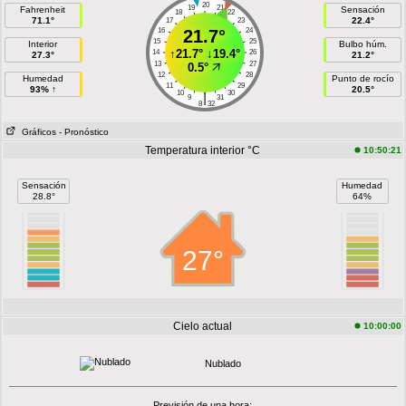
20
19
21
Fahrenheit
Sensación
18
22
71.1°
22.4°
17
23
16
21.7°
24
15
25
Interior
Bulbo húm.
↑
21.7°
↓
19.4°
14
26
27.3°
21.2°
13
27
0.5°
12
28
Humedad
Punto de rocío
11
29
93% ↑
20.5°
10
30
|
9
31
8
32
Gráficos
- Pronóstico
Temperatura interior °C
10:50:21
Sensación
Humedad
28.8°
64%
27°
Cielo actual
10:00:00
Nublado
Previsión de una hora: