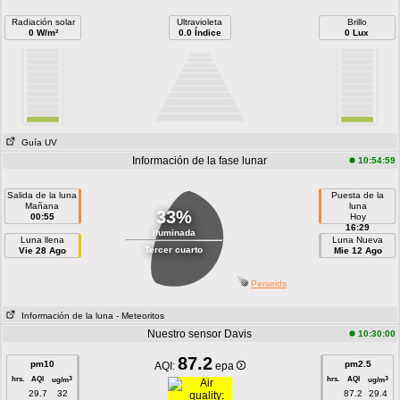
Radiación solar
Ultravioleta
Brillo
0 W/m²
0.0 Índice
0 Lux
Guía UV
Información de la fase lunar
10:54:59
Salida de la luna
Puesta de la
Mañana
luna
33%
00:55
Hoy
16:29
Iluminada
Luna llena
Luna Nueva
Tercer cuarto
Vie 28 Ago
Mie 12 Ago
Perseids
Información de la luna
- Meteoritos
Nuestro sensor Davis
10:30:00
87.2
pm10
pm2.5
AQI:
epa
hrs.
AQI
hrs.
AQI
3
3
ug/m
ug/m
29.7
32
87.2
29.4