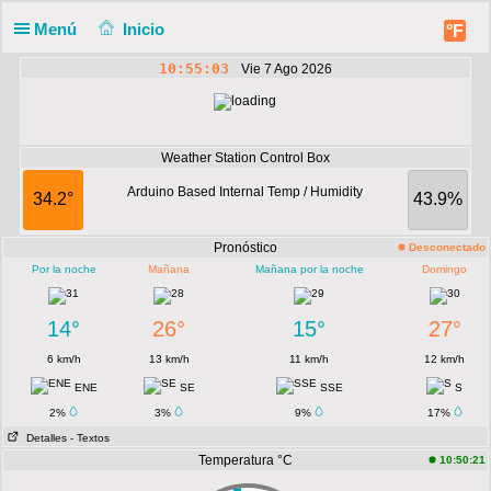
Menú
Inicio
°F
10:55:03
Vie 7 Ago 2026
Weather Station Control Box
Arduino Based Internal Temp / Humidity
34.2°
43.9%
Pronóstico
Desconectado
Por la noche
Mañana
Mañana por la noche
Domingo
14°
26°
15°
27°
6 km/h
13 km/h
11 km/h
12 km/h
ENE
SE
SSE
S
2%
3%
9%
17%
Detalles
- Textos
Temperatura °C
10:50:21