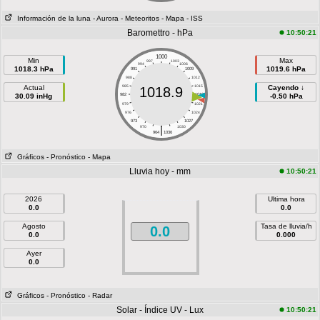
Información de la luna
- Aurora
- Meteoritos
- Mapa
- ISS
Baromettro - hPa
10:50:21
1000
Min
Max
997
1003
994
1006
1018.3 hPa
1019.6 hPa
991
1009
988
1012
Actual
985
1015
Cayendo ↓
1018.9
30.09 inHg
982
1018
-0.50 hPa
979
1021
976
1024
973
1027
|
970
1030
964
1036
Gráficos
- Pronóstico
- Mapa
Lluvia hoy - mm
10:50:21
2026
Ultima hora
0.0
0.0
Agosto
Tasa de lluvia/h
0.0
0.0
0.000
Ayer
0.0
Gráficos
- Pronóstico
- Radar
Solar - Índice UV - Lux
10:50:21