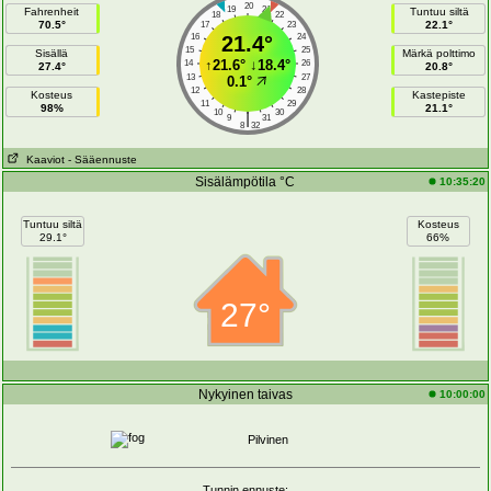
20
19
21
Fahrenheit
Tuntuu siltä
18
22
70.5°
22.1°
17
23
16
21.4°
24
15
25
Sisällä
Märkä polttimo
↑
21.6°
↓
18.4°
14
26
27.4°
20.8°
13
27
0.1°
12
28
Kosteus
Kastepiste
11
29
98%
21.1°
10
30
|
9
31
8
32
Kaaviot
- Sääennuste
Sisälämpötila °C
10:35:20
Tuntuu siltä
Kosteus
29.1°
66%
27°
Nykyinen taivas
10:00:00
Pilvinen
Tunnin ennuste: