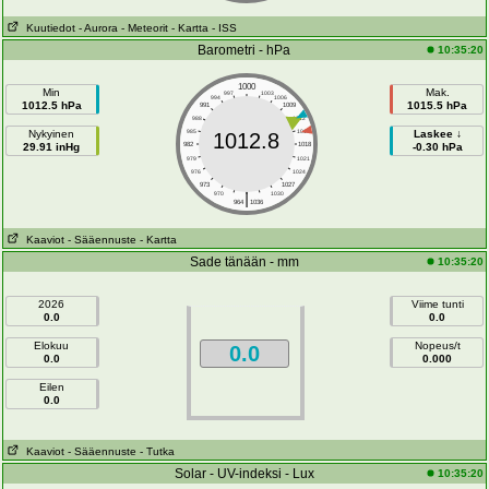
Kuutiedot
- Aurora
- Meteorit
- Kartta
- ISS
Barometri - hPa
10:35:20
1000
Min
Mak.
997
1003
994
1006
1012.5 hPa
1015.5 hPa
991
1009
988
1012
Nykyinen
985
1015
Laskee ↓
1012.8
29.91 inHg
982
1018
-0.30 hPa
979
1021
976
1024
973
1027
|
970
1030
964
1036
Kaaviot
- Sääennuste
- Kartta
Sade tänään - mm
10:35:20
2026
Viime tunti
0.0
0.0
Elokuu
Nopeus/t
0.0
0.0
0.000
Eilen
0.0
Kaaviot
- Sääennuste
- Tutka
Solar - UV-indeksi - Lux
10:35:20