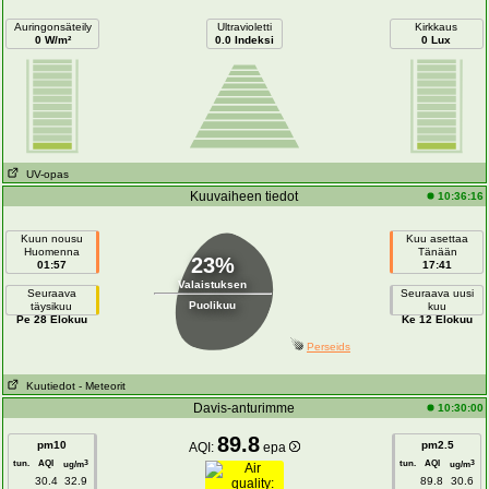
Auringonsäteily
Ultravioletti
Kirkkaus
0 W/m²
0.0 Indeksi
0 Lux
UV-opas
Kuuvaiheen tiedot
10:36:16
Kuun nousu
Kuu asettaa
Huomenna
Tänään
23%
01:57
17:41
Valaistuksen
Seuraava
Seuraava uusi
Puolikuu
täysikuu
kuu
Pe 28 Elokuu
Ke 12 Elokuu
Perseids
Kuutiedot
- Meteorit
Davis-anturimme
10:30:00
89.8
pm10
pm2.5
AQI:
epa
tun.
AQI
tun.
AQI
3
3
ug/m
ug/m
30.4
32.9
89.8
30.6