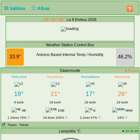
Valikko
Alkaa
°F
10:36:20
La 8 Elokuu 2026
Weather Station Control Box
Arduino Based Internal Temp / Humidity
33.9°
46.2%
Sääennuste
Poissa
Tänä yönä
Huomenna
Huomisiltana
Maanantai
19°
21°
17°
26°
9 km/h
18 km/h
19 km/h
19 km/h
NE
ENE
N
NNW
1.24mm 76%
24.6mm 100%
2.2mm 57%
24%
Tiedot
- Tekstit
Lämpötila °C
10:35:20