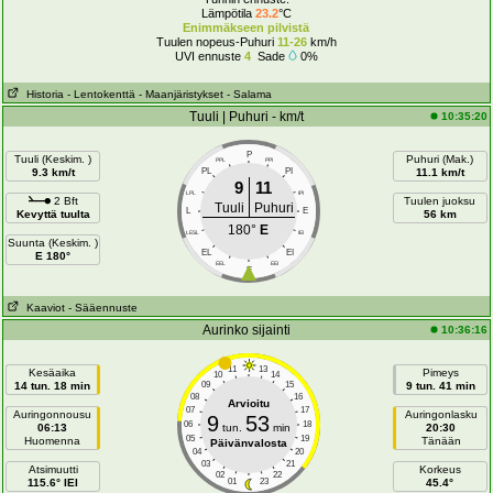
Lämpötila
23.2
°C
Enimmäkseen pilvistä
Tuulen nopeus-Puhuri
11-26
km/h
UVI ennuste
4
Sade
0%
Historia
- Lentokenttä
- Maanjäristykset
- Salama
Tuuli | Puhuri - km/t
10:35:20
P
Tuuli (Keskim. )
Puhuri (Mak.)
PPL
PPI
9.3 km/t
PL
PI
11.1 km/t
9
11
LPL
IPI
2 Bft
Tuulen juoksu
Tuuli
Puhuri
L
E
Kevyttä tuulta
56 km
180°
E
LESL
IEI
Suunta (Keskim. )
EL
EI
E 180°
EEL
EEI
E
Kaaviot
- Sääennuste
Aurinko sijainti
10:36:16
11
13
Kesäaika
Pimeys
10
14
14 tun. 18 min
09
15
9 tun. 41 min
08
16
Arvioitu
07
17
Auringonnousu
Auringonlasku
9
53
06
18
06:13
tun.
min
20:30
05
19
Huomenna
Tänään
Päivänvalosta
04
20
03
21
Atsimuutti
Korkeus
02
22
115.6° IEI
01
23
45.4°